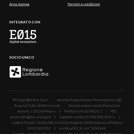
Area stampa
Termini e condizioni
INTEGRATO CON
SOCIO UNICO
© Copyright Aria S.p.A. - Azienda Regionale per l'Innovazione e gli
Acquisti Tutti i diritti riservati - Società unipersonale Piazza Gae
Aulenti, 1 20154 Milano | Telefono 39.02 39331.1 | PEC
protocollo@pec.ariaspa.it | Capitale sociale 25.000.000,00 € i.v. |
Codice Fiscale, Partita IVA, Iscrizione Registro delle Imprese di Milano
05017630152 | Iscritta al R.E.A. al n°1096149.
Società soggetta a direzione e coordinamento da parte della Regione