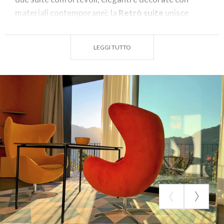
materiali contemporanei: la
Retrò suite
unisce
elementi moderni al calore del legno, mentre la
Pop
suite
gioca sul contrasto tra colori e pietra locale.
LEGGI TUTTO
Entrambe ampie, di circa cinquanta metri quadrati,
sono l’ideale per un soggiorno che non lascia nulla al
caso: dai tessuti freschi alle lenzuola soffici, dal
caldo pavimento in rovere al menù dei cuscini.
Ca’ Rossa
è il posto ideale per visitare le vicine
cantine
, per una gita sul
Trenino Rosso del
Bernina
, per delle passeggiate sulla
via dei
terrazzamenti
e sui
sentieri alpini
, senza
dimenticare le
escursioni in bicicletta
. Isaac, da
amante delle due ruote, è a disposizione per
organizzare
uscite con la bici da strada
verso i
passi che hanno reso famoso il Giro d’Italia. La
piccola officina per la riparazione delle biciclette, il