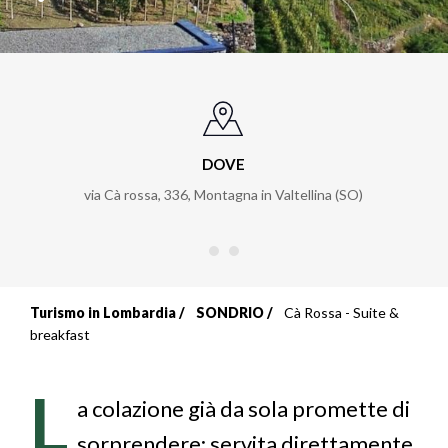
DOVE
via Cà rossa, 336
,
Montagna in Valtellina (SO)
Turismo in Lombardia
SONDRIO
Cà Rossa - Suite &
Briciole
breakfast
di
L
pane
a colazione già da sola promette di
sorprendere: servita direttamente