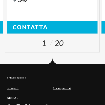
Como
CONTATTA
1
20
I NOSTRI SITI
ariaspa.it
Area operatori
SOCIAL