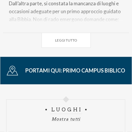
Dall’altra parte, si constata la mancanza di luoghi e
occasioni adeguate per un primo approccio guidato
alla Bibbia. Non di rado emergono domande come:
“Come leggere la Scrittura?”, “Chi può
accompagnarmi?”, “Quali strumenti sono necessari
LEGGI TUTTO
per iniziare?”. A queste domande il Campus intende
offrire una risposta concreta.
PORTAMI QUI:
PRIMO CAMPUS BIBLICO
LUOGHI
Mostra tutti