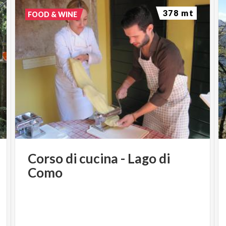
378 mt
FOOD & WINE
Corso
di
cucina
-
Lago
di
Como