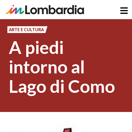
Salta
al
ARTE E CULTURA
contenuto
A piedi
principale
intorno al
Lago di Como