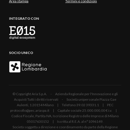
Area stampa
Termini e condizioni
INTEGRATO CON
SOCIO UNICO
© Copyright Aria S.p.A. - Azienda Regionale per l'Innovazione e gli
Acquisti Tutti i diritti riservati - Società unipersonale Piazza Gae
Aulenti, 1 20154 Milano | Telefono 39.02 39331.1 | PEC
protocollo@pec.ariaspa.it | Capitale sociale 25.000.000,00 € i.v. |
Codice Fiscale, Partita IVA, Iscrizione Registro delle Imprese di Milano
05017630152 | Iscritta al R.E.A. al n°1096149.
Società soggetta a direzione e coordinamento da parte della Regione