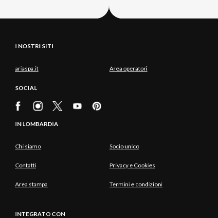
I NOSTRI SITI
ariaspa.it
Area operatori
SOCIAL
IN LOMBARDIA
Chi siamo
Socio unico
Contatti
Privacy e Cookies
Area stampa
Termini e condizioni
INTEGRATO CON