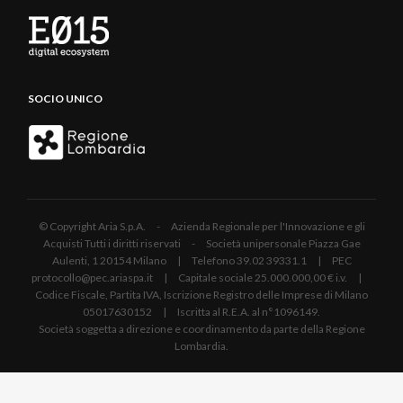
SOCIO UNICO
© Copyright Aria S.p.A. - Azienda Regionale per l'Innovazione e gli
Acquisti Tutti i diritti riservati - Società unipersonale Piazza Gae
Aulenti, 1 20154 Milano | Telefono 39.02 39331.1 | PEC
protocollo@pec.ariaspa.it | Capitale sociale 25.000.000,00 € i.v. |
Codice Fiscale, Partita IVA, Iscrizione Registro delle Imprese di Milano
05017630152 | Iscritta al R.E.A. al n°1096149.
Società soggetta a direzione e coordinamento da parte della Regione
Lombardia.