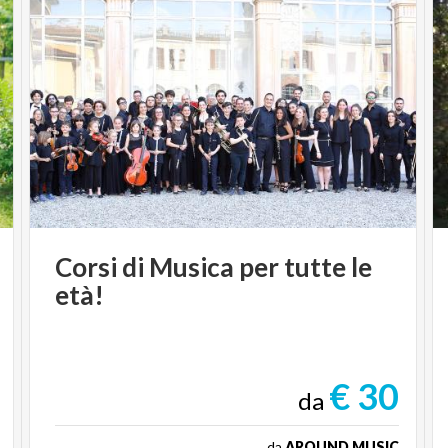
Corsi
di
Musica
per
tutte
le
età!
€ 30
da
da
AROUND MUSIC