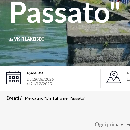
Passato"
da
VISITLAKEISEO
QUANDO
D
Da
29/06/2025
L
al
21/12/2025
Eventi
Mercatino "Un Tuffo nel Passato"
Briciole
di
Ogni prima e te
pane