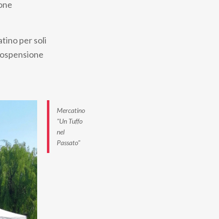
ione
tino per soli
 sospensione
Mercatino
"Un Tuffo
nel
Passato"