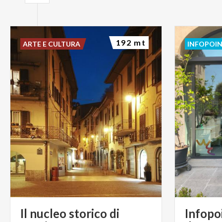
192 mt
ARTE E CULTURA
INFOPOI
Il nucleo storico di
Infopo