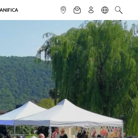
IANIFICA
INFOPOINT
NEWSLETTER
ISCRIVITI
LINGUA
CERCA