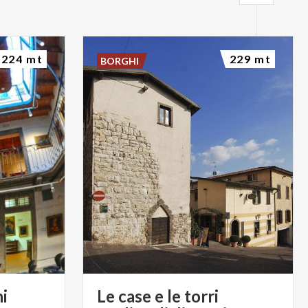
224 mt
229 mt
BORGHI
i
Le case e le torri