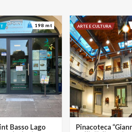
198 mt
NT
ARTE E CULTURA
int Basso Lago
Pinacoteca “Giann