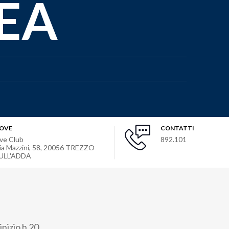
EA
OVE
CONTATTI
ive Club
892.101
ia Mazzini, 58
,
20056
TREZZO
ULL'ADDA
inizio h 20