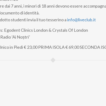
ire dai 7 anni, i minori di 18 anni devono essere accompagna
 documento di identità.
idotto studenti invia il tuo tesserino a
info@liveclub.it
rs: Egodent Clinics London & Crystals Of London
Radio ‘Ai Noștri’
nico in Piedi
€ 23,00
PRIMA ISOLA
€ 69,00
SECONDA IS