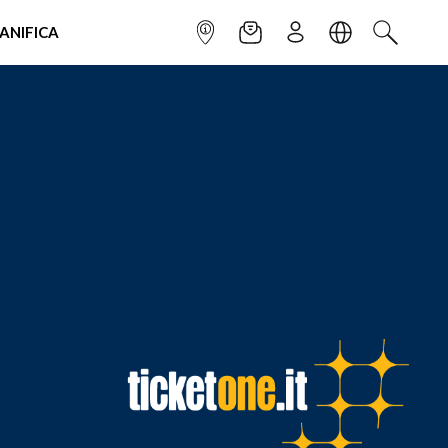
IANIFICA
INFOPOINT
NEWSLETTER
ISCRIVITI
LINGUA
CERCA