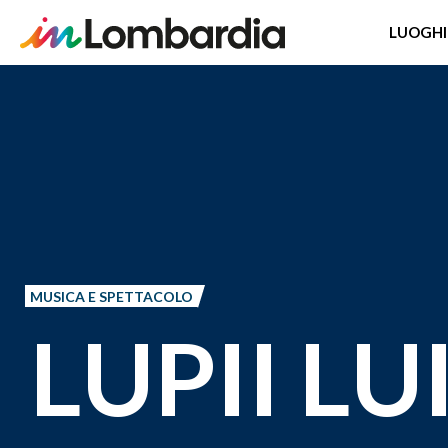
LUOGHI
Salta
al
contenuto
principale
MUSICA E SPETTACOLO
LUPII LU