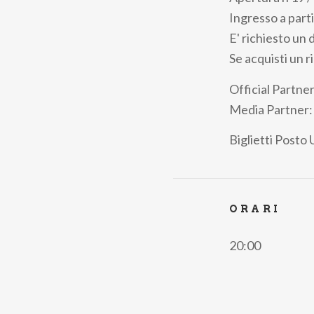
pane
Ingresso a part
E' richiesto un
Se acquisti un r
Official Partne
Media Partner: 
Biglietti
Posto U
ORARI
20:00