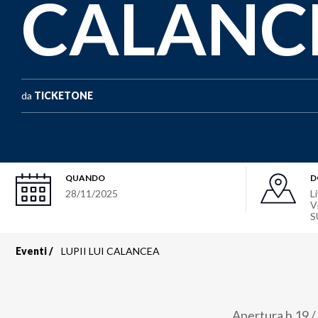
CALANC
da
TICKETONE
QUANDO
D
28/11/2025
L
V
S
Eventi
LUPII LUI CALANCEA
Briciole
di
Apertura h 19 / 