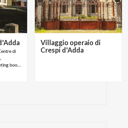
d'Adda
Villaggio operaio di
Crespi d'Adda
Centre di
,
biglietteria, museo, sale meeting bookshop e molto altro