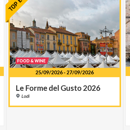
FOOD & WINE
25/09/2026
-
27/09/2026
Le
Forme
del
Gusto
2026
Lodi
1