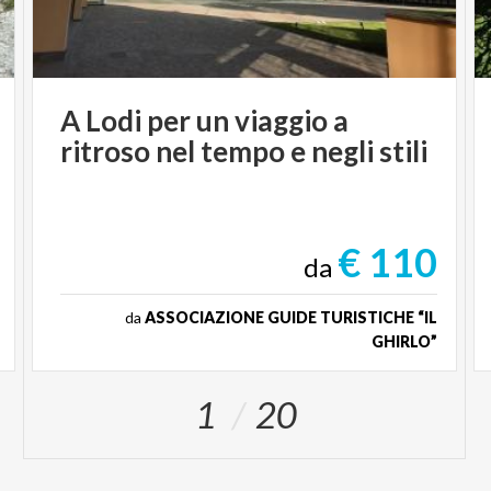
A
Lodi
per
un
viaggio
a
ritroso
nel
tempo
e
negli
stili
€ 110
da
da
ASSOCIAZIONE GUIDE TURISTICHE “IL
GHIRLO”
1
20