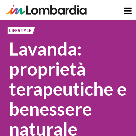
Salta
al
LIFESTYLE
contenuto
Lavanda:
principale
proprietà
terapeutiche e
benessere
naturale