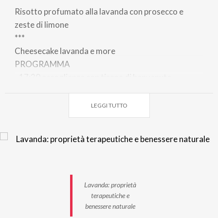
Risotto profumato alla lavanda con prosecco e
zeste di limone
***
Cheesecake lavanda e more
PROGRAMMA
- 17:30 accoglienza con tisana di benvenuto
- 18:00 conferenza divulgativa
- 19:30 cena e a seguire mercatino
LEGGI TUTTO
COSTO: 38€
La quota comprende: Tisana di benvenuto\a,
Conferenza divulgativa, Cena con antipasto, primo,
dessert, acqua e caffè.
PER INFO E
Lavanda: proprietà
PRENOTAZIONI:
www.grembikehostel.it
terapeutiche e
benessere naturale