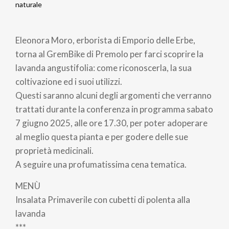
Briciole
naturale
di
Eleonora Moro, erborista di Emporio delle Erbe,
pane
torna al GremBike di Premolo per farci scoprire la
lavanda angustifolia: come riconoscerla, la sua
coltivazione ed i suoi utilizzi.
Questi saranno alcuni degli argomenti che verranno
trattati durante la conferenza in programma sabato
7 giugno 2025, alle ore 17.30, per poter adoperare
al meglio questa pianta e per godere delle sue
proprietà medicinali.
A seguire una profumatissima cena tematica.
MENÙ
Insalata Primaverile con cubetti di polenta alla
lavanda
***