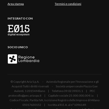
Area stampa
Termini e condizioni
INTEGRATO CON
SOCIO UNICO
© Copyright Aria S.p.A. - Azienda Regionale per l'Innovazione e gli
Acquisti Tutti i diritti riservati - Società unipersonale Piazza Gae
Aulenti, 1 20154 Milano | Telefono 39.02 39331.1 | PEC
protocollo@pec.ariaspa.it | Capitale sociale 25.000.000,00 € i.v. |
Codice Fiscale, Partita IVA, Iscrizione Registro delle Imprese di Milano
05017630152 | Iscritta al R.E.A. al n°1096149.