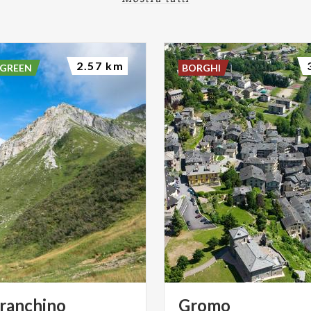
2.57 km
 GREEN
BORGHI
ranchino
Gromo