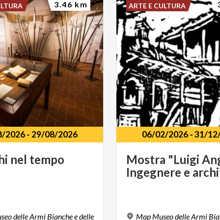
3.46 km
ULTURA
ARTE E CULTURA
8/2026
-
29/08/2026
06/02/2026
-
31/12
hi
nel
tempo
Mostra
"Luigi
Ang
Ingegnere
e
archi
o delle Armi Bianche e delle
Map Museo delle Armi Bian