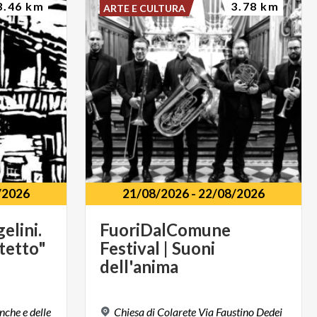
3.46 km
3.78 km
ARTE E CULTURA
/2026
21/08/2026
-
22/08/2026
elini.
FuoriDalComune
tetto"
Festival | Suoni
dell'anima
che e delle
Chiesa di Colarete Via Faustino Dedei