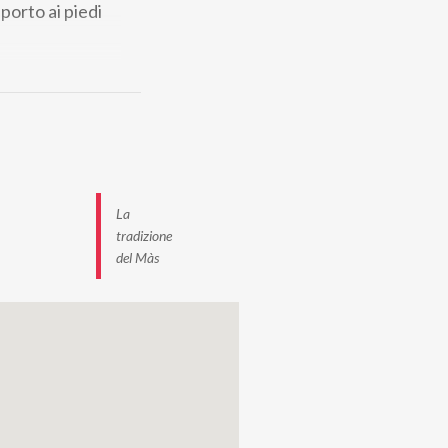
porto ai piedi
asporto sul Corno
tto a pezzi con
La
tradizione
del Màs
tica relativa
primaria di Ponte
 17.00.