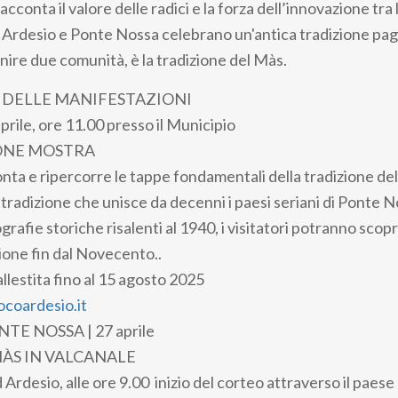
 racconta il valore delle radici e la forza dell’innovazione tr
 di Ardesio e Ponte Nossa celebrano un'antica tradizione p
nire due comunità, è la tradizione del Màs.
DELLE MANIFESTAZIONI
rile, ore 11.00 presso il Municipio
ONE MOSTRA
nta e ripercorre le tappe fondamentali della tradizione del
 tradizione che unisce da decenni i paesi seriani di Ponte N
rafie storiche risalenti al 1940, i visitatori potranno scopr
zione fin dal Novecento..
llestita fino al 15 agosto 2025
coardesio.it
TE NOSSA | 27 aprile
MÀS IN VALCANALE
d Ardesio, alle ore 9.00 inizio del corteo attraverso il paes