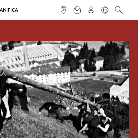
IANIFICA
INFOPOINT
NEWSLETTER
ISCRIVITI
LINGUA
CERCA