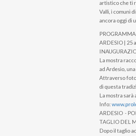
artistico che ti
Valli, i comuni
ancora oggi di u
PROGRAMMA 
ARDESIO | 25 ap
INAUGURAZI
La mostra racco
ad Ardesio, una
Attraverso fotog
di questa tradi
La mostra sarà a
Info:
www.prolo
ARDESIO - PON
TAGLIO DEL 
Dopo il taglio a