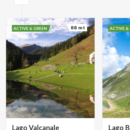
88 mt
ACTIVE & GREEN
ACTIVE &
Lago
Valcanale
Lago
B