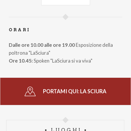
imprese, grazie anche al contributo di
Confartigianato e aziende del settore arredo. Il
progetto unisce memoria e futuro, trasformando
un'esperienza personale in un'opportunità collettiva
ORARI
e offrendo alla comunità monzese un modello
positivo e inclusivo.
Dalle ore 10.00 alle ore 19.00
Esposizione della
poltrona "LaSciura"
Ore 10.45:
Spoken "LaSciura si va viva"
PORTAMI QUI:
LA SCIURA
LUOGHI