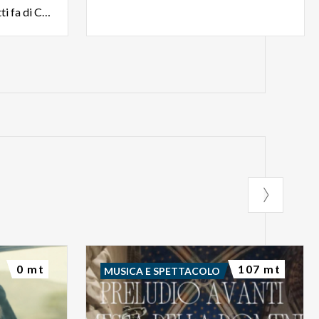
1945, la Tessitura Serica Ratti fa di Como la Città della Seta
0 mt
107 mt
MUSICA E SPETTACOLO