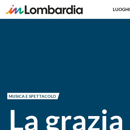
LUOGHI
Salta
al
contenuto
principale
MUSICA E SPETTACOLO
La grazia