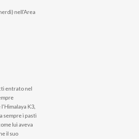
erdì) nell'Area
ti entrato nel
sempre
e l'Himalaya K3,
la sempre i pasti
come lui aveva
e il suo