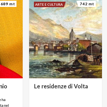
689 mt
742 mt
ARTE E CULTURA
nio
Le
residenze
di
Volta
e ha
ta nel