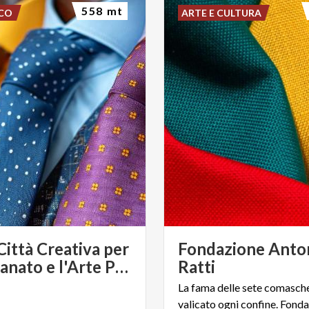
558 mt
SCO
ARTE E CULTURA
ittà Creativa per
Fondazione Anto
l'Artigianato e l'Arte Popolare
Ratti
La fama delle sete comasch
valicato ogni confine. Fonda