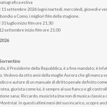
atografica estiva
l 11 settembre 2026 (ogni martedì, mercoledì, giovedì e ven
bondio a Como, i migliori film della stagione.
 31 luglio inizio film ore 21.30
12 settembre inizio film ore 21.00
 2026
Sorrentino
s, il Presidente della Repubblica, è a fine mandato; è infat
. Vedovo da otto anni della moglie Aurora che gli manca 
olico e autore di un manuale di diritto penale definito com
rotea, giurista come lui, è sempre al suo fianco e gli control
zione sana; Riccardo, musicista (ma non di musica classica 
Montréal. In questi ultimi mesi del suo incarico, scopre anch