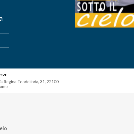
a
OVE
ia Regina Teodolinda, 31
,
22100
omo
ielo