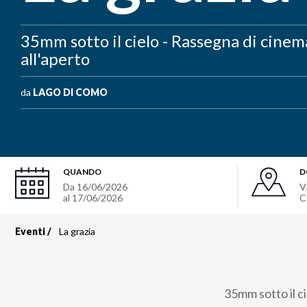
35mm sotto il cielo - Rassegna di cinem
all'aperto
da
LAGO DI COMO
QUANDO
D
Da
16/06/2026
V
al
17/06/2026
C
Eventi
La grazia
Briciole
di
35mm sotto il c
pane