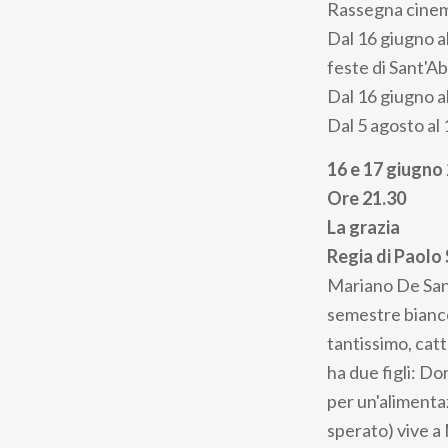
Rassegna cinem
Dal 16 giugno a
feste di Sant'Ab
Dal 16 giugno al
Dal 5 agosto al 
16 e 17 giugno
Ore 21.30
La grazia
Regia di
Paolo 
Mariano De Santi
semestre bianco
tantissimo, catt
ha due figli: Do
per un'alimenta
sperato) vive a 