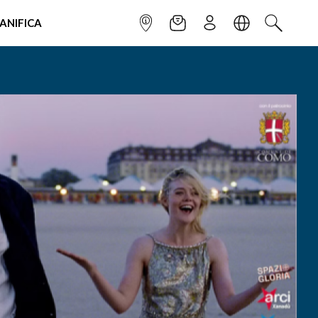
IANIFICA
INFOPOINT
NEWSLETTER
ISCRIVITI
LINGUA
CERCA