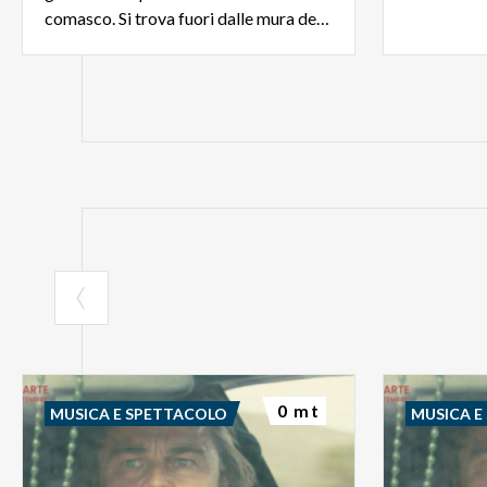
comasco. Si trova fuori dalle mura della città, sul lato di Monte Croce
0 mt
MUSICA E SPETTACOLO
MUSICA E