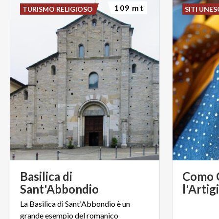
109 mt
TURISMO RELIGIOSO
SITI UNE
Basilica di
Como C
Sant'Abbondio
La Basilica di Sant'Abbondio è un
grande esempio del romanico