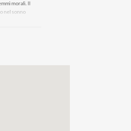
mmi morali. Il
ito nel sonno
la moglie malata
nasia. Sono dubbi
ca di scoprire