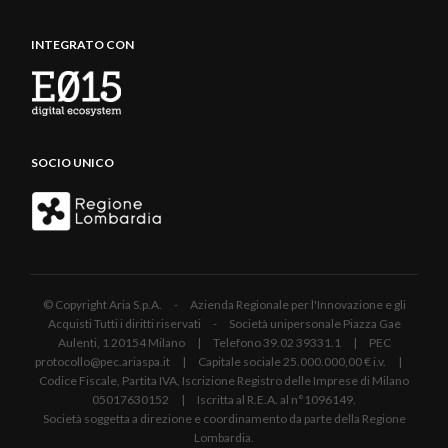
INTEGRATO CON
SOCIO UNICO
© Copyright Aria S.p.A. - Azienda Regionale per l'Innovazione e gli
Acquisti Tutti i diritti riservati - Società unipersonale Piazza Gae
Aulenti, 1 20154 Milano | Telefono 39.02 39331.1 | PEC
protocollo@pec.ariaspa.it | Capitale sociale 25.000.000,00 € i.v. |
Codice Fiscale, Partita IVA, Iscrizione Registro delle Imprese di Milano
05017630152 | Iscritta al R.E.A. al n°1096149.
Società soggetta a direzione e coordinamento da parte della Regione
Lombardia.