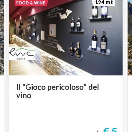
194 mt
FOOD & WINE
Il
"Gioco
pericoloso"
del
vino
€ 5