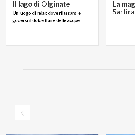
Il
lago
di
Olginate
La mag
Sartir
Un
luogo
di
relax
dove
rilassarsi
e
godersi
il
dolce
fluire
delle
acque