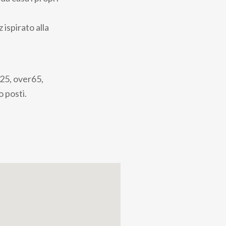
 ispirato alla
r25, over65,
o posti.