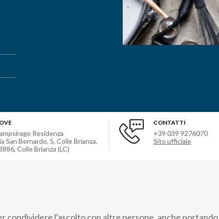
OVE
CONTATTI
ampsirago Residenza
+39 039 9276070
ia San Bernardo, 5, Colle Brianza,
Sito ufficiale
3886
,
Colle Brianza (LC)
r condividere l'ascolto con altre persone, anche portando 