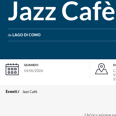
Jazz Cafè
da
LAGO DI COMO
QUANDO
D
14/05/2026
C
V
2
Eventi
Jazz Cafè
Briciole
di
Un'occasione pe