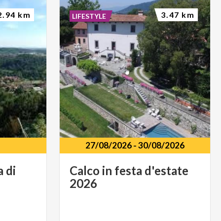
2.94 km
3.47 km
LIFESTYLE
27/08/2026
-
30/08/2026
a
di
Calco
in
festa
d'estate
2026