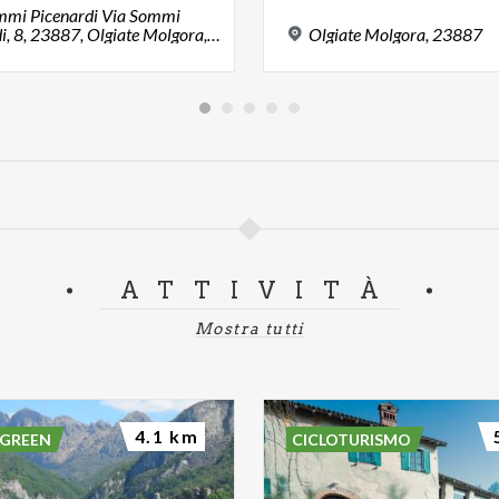
ommi Picenardi Via Sommi
Picenardi, 8, 23887, Olgiate Molgora, LC
Olgiate
Molgora,
23887
ATTIVITÀ
Mostra tutti
4.1 km
 GREEN
CICLOTURISMO