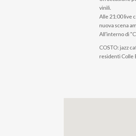
pane
vinili.
Alle 21:00 live 
nuova scena am
All'interno di "
COSTO: jazz caf
residenti Colle 