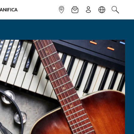
IANIFICA
INFOPOINT
NEWSLETTER
ISCRIVITI
LINGUA
CERCA