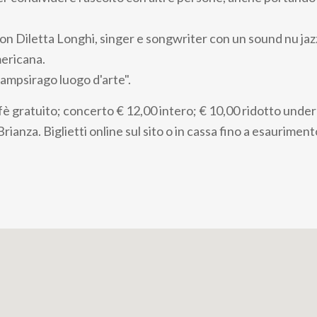
con Diletta Longhi, singer e songwriter con un sound nu jazz
ericana.
Campsirago luogo d'arte".
è gratuito; concerto € 12,00 intero; € 10,00 ridotto unde
Brianza. Biglietti online sul sito o in cassa fino a esauriment