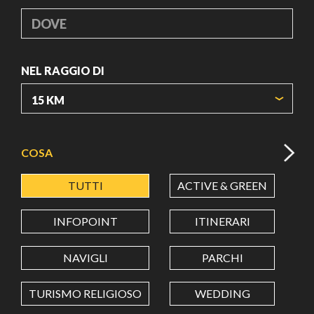
DOVE
NEL RAGGIO DI
ORIGIN COORDINATES
COSA
TUTTI
ACTIVE & GREEN
A
LATITUDINE
INFOPOINT
ITINERARI
LONGITUDINE
NAVIGLI
PARCHI
TURISMO RELIGIOSO
WEDDING
Value in decimal degrees. Use dot (.) as decimal separator.