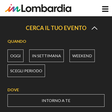
Salta
al
CERCA IL TUO EVENTO
contenuto
principale
QUANDO
OGGI
IN SETTIMANA
WEEKEND
SCEGLI PERIODO
DOVE
INTORNO A TE