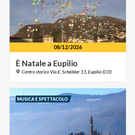
08/12/2026
È
Natale
a
Eupilio
Centro
storico
Via
E.
Scheibler
11,
Eupilio
(CO)
MUSICA E SPETTACOLO