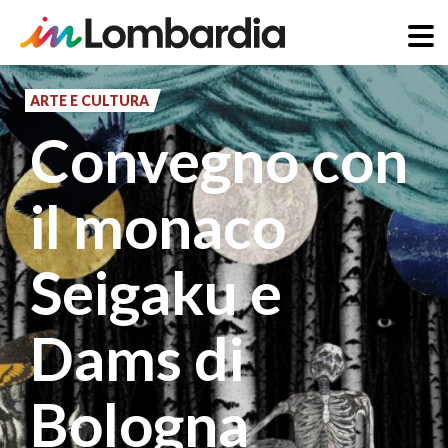
Salta
al
ARTE E CULTURA
contenuto
Convegno con
principale
il monaco
Seigaku e
Dams di
Bologna