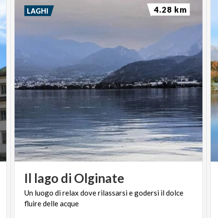
4.28 km
LAGHI
Il
lago
di
Olginate
Un
luogo
di
relax
dove
rilassarsi
e
godersi
il
dolce
fluire
delle
acque