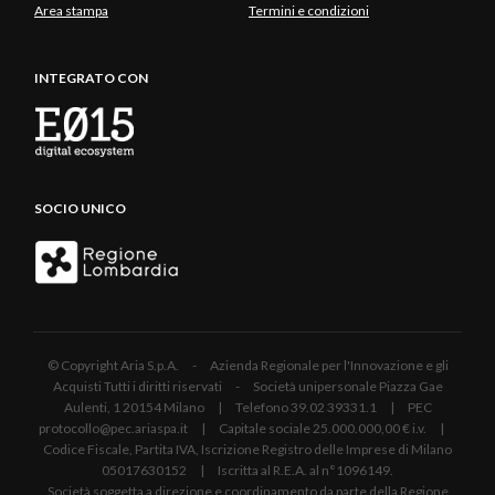
Area stampa
Termini e condizioni
INTEGRATO CON
SOCIO UNICO
© Copyright Aria S.p.A. - Azienda Regionale per l'Innovazione e gli
Acquisti Tutti i diritti riservati - Società unipersonale Piazza Gae
Aulenti, 1 20154 Milano | Telefono 39.02 39331.1 | PEC
protocollo@pec.ariaspa.it | Capitale sociale 25.000.000,00 € i.v. |
Codice Fiscale, Partita IVA, Iscrizione Registro delle Imprese di Milano
05017630152 | Iscritta al R.E.A. al n°1096149.
Società soggetta a direzione e coordinamento da parte della Regione