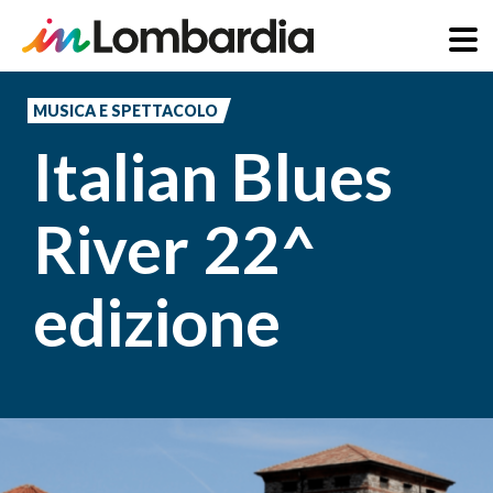
Salta
al
MUSICA E SPETTACOLO
contenuto
Italian Blues
principale
River 22^
edizione