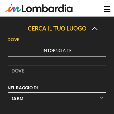
Salta
al
CERCA IL TUO LUOGO
contenuto
DOVE
principale
INTORNO A TE
DOVE
NEL RAGGIO DI
ORIGIN COORDINATES