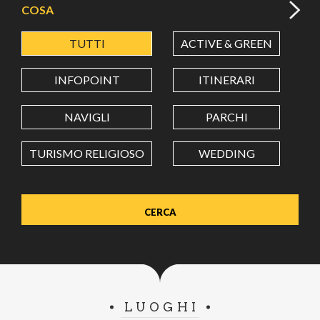
COSA
TUTTI
ACTIVE & GREEN
A
LATITUDINE
INFOPOINT
ITINERARI
LONGITUDINE
NAVIGLI
PARCHI
TURISMO RELIGIOSO
WEDDING
Value in decimal degrees. Use dot (.) as decimal separator.
LUOGHI