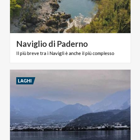
Naviglio
di
Paderno
Il
più
breve
tra
i
Navigli
è
anche
il
più
complesso
LAGHI