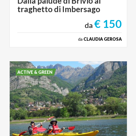
Dalla
palude
di
Brivio
al
traghetto
di
Imbersago
€ 150
da
da
CLAUDIA GEROSA
ACTIVE & GREEN