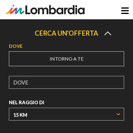
Salta
al
CERCA UN'OFFERTA
contenuto
DOVE
principale
INTORNO A TE
DOVE
NEL RAGGIO DI
ORIGIN COORDINATES