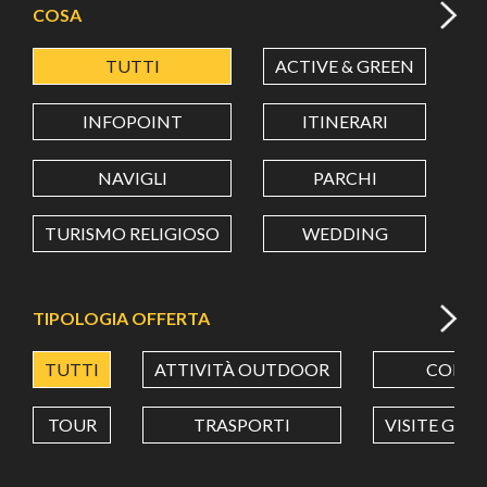
COSA
TUTTI
ACTIVE & GREEN
A
LATITUDINE
INFOPOINT
ITINERARI
LONGITUDINE
NAVIGLI
PARCHI
TURISMO RELIGIOSO
WEDDING
Value in decimal degrees. Use dot (.) as decimal separator.
TIPOLOGIA OFFERTA
TUTTI
ATTIVITÀ OUTDOOR
CORSI
TOUR
TRASPORTI
VISITE GUI