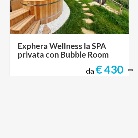
Exphera
Wellness
la
SPA
privata
con
Bubble
Room
€ 430
da
da
EXPHERA
PARCHI