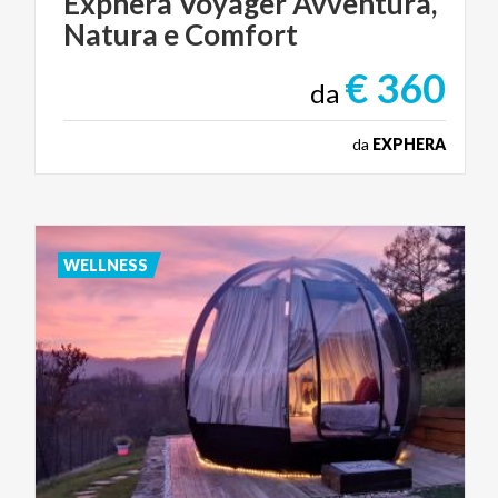
Exphera
Voyager
Avventura,
Natura
e
Comfort
€ 360
da
da
EXPHERA
WELLNESS