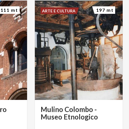
111 mt
197 mt
ARTE E CULTURA
tro
Mulino Colombo -
Museo Etnologico