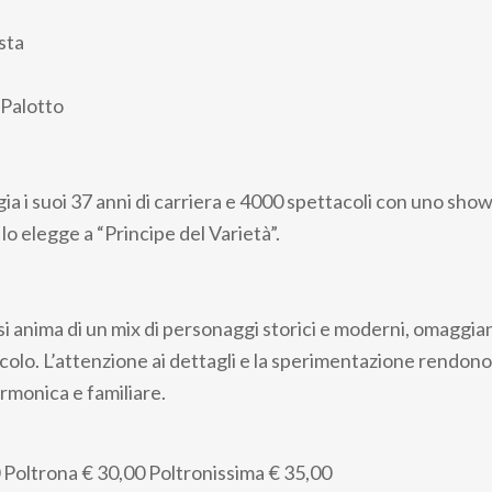
sta
 Palotto
gia i suoi 37 anni di carriera e 4000 spettacoli con uno sho
 lo elegge a “Principe del Varietà”.
si anima di un mix di personaggi storici e moderni, omaggia
colo. L’attenzione ai dettagli e la sperimentazione rendon
rmonica e familiare.
Poltrona
€ 30,00
Poltronissima
€ 35,00