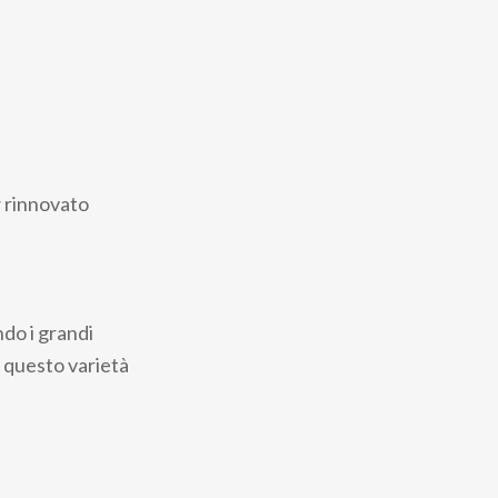
w rinnovato
ndo i grandi
o questo varietà