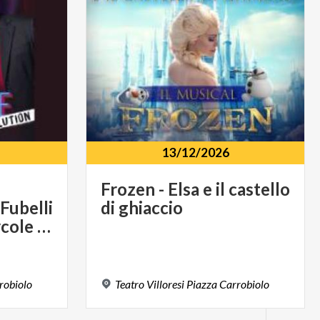
13/12/2026
Frozen
-
Elsa
e
il
castello
 Fubelli
di
ghiaccio
- Io Marte, tu Mercole R-Evolution
robiolo
Teatro
Villoresi
Piazza
Carrobiolo