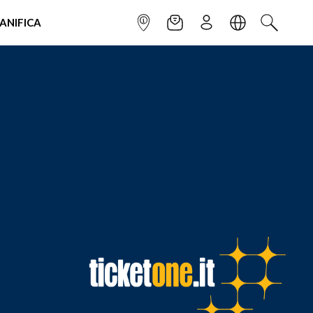
IANIFICA
INFOPOINT
NEWSLETTER
ISCRIVITI
LINGUA
CERCA