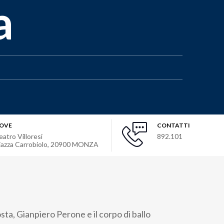
a
OVE
CONTATTI
eatro Villoresi
892.101
iazza Carrobiolo
,
20900
MONZA
ta, Gianpiero Perone e il corpo di ballo