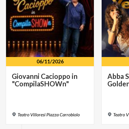
06/11/2026
Giovanni
Cacioppo
in
Abba
"CompilaSHOWn"
Golde
Teatro
Villoresi
Piazza
Carrobiolo
Teatro
V