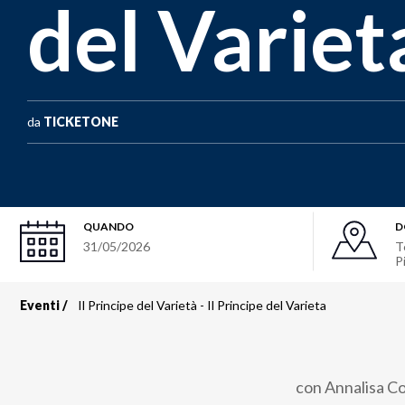
del Variet
da
TICKETONE
QUANDO
D
31/05/2026
T
P
Eventi
Il Principe del Varietà - Il Principe del Varieta
Briciole
di
con Annalisa Cos
pane