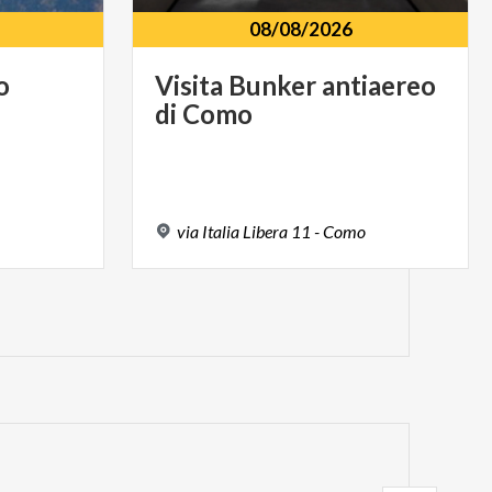
08/08/2026
o
Visita
Bunker
antiaereo
di
Como
via
Italia
Libera
11
-
Como