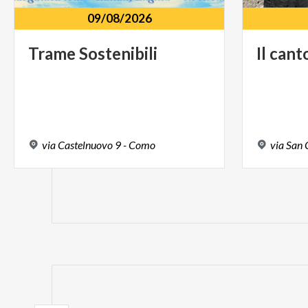
09/08/2026
Trame
Sostenibili
Il
cant
via
Castelnuovo
9
-
Como
via
San