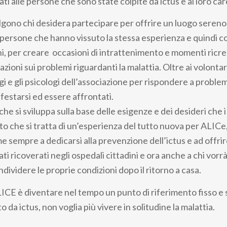
ati alle persone che sono state colpite da ictus e ai loro ca
olgono chi desidera partecipare per offrire un luogo sereno
e persone che hanno vissuto la stessa esperienza e quindi c
, per creare occasioni di intrattenimento e momenti ricre
zioni sui problemi riguardanti la malattia. Oltre ai volonta
i e gli psicologi dell’associazione per rispondere a problem
estarsi ed essere affrontati.
he si sviluppa sulla base delle esigenze e dei desideri che 
o che si tratta di un’esperienza del tutto nuova per ALICe
 sempre a dedicarsi alla prevenzione dell’ictus e ad offrir
ti ricoverati negli ospedali cittadini e ora anche a chi vorr
dividere le proprie condizioni dopo il ritorno a casa.
ALICE è diventare nel tempo un punto di riferimento fisso e 
o da ictus, non voglia più vivere in solitudine la malattia.