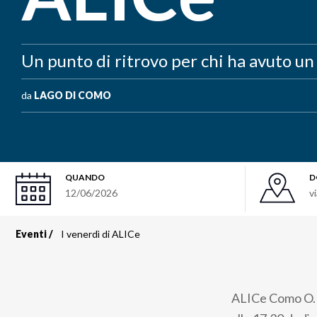
Un punto di ritrovo per chi ha avuto un 
da
LAGO DI COMO
QUANDO
D
12/06/2026
v
Eventi
I venerdì di ALICe
Briciole
di
ALICe Como O.D.
pane