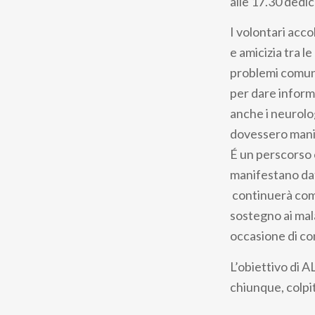
alle 17.30 dedic
I volontari acc
e amicizia tra l
problemi comuni
per dare informa
anche i neurolog
dovessero manif
É un perscorso c
manifestano dat
continuerà come
sostegno ai mala
occasione di con
L’obiettivo di 
chiunque, colpit