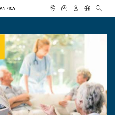
IANIFICA
INFOPOINT
NEWSLETTER
ISCRIVITI
LINGUA
CERCA