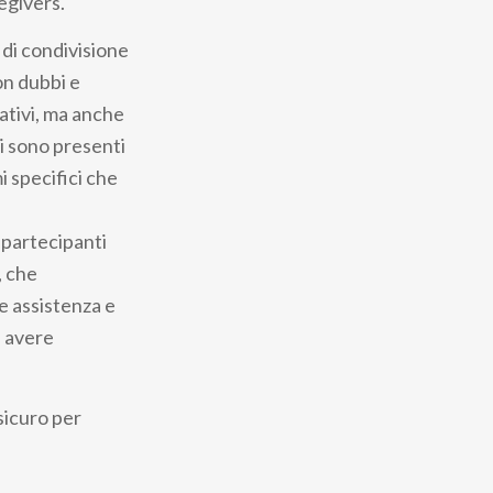
regivers.
 di condivisione
on dubbi e
ativi, ma anche
ri sono presenti
i specifici che
i partecipanti
, che
e assistenza e
à avere
sicuro per