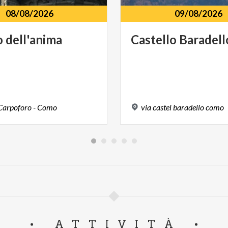
08/08/2026
09/08/2026
o
dell'anima
Castello
Baradell
Carpoforo
-
Como
via
castel
baradello
como
ATTIVITÀ