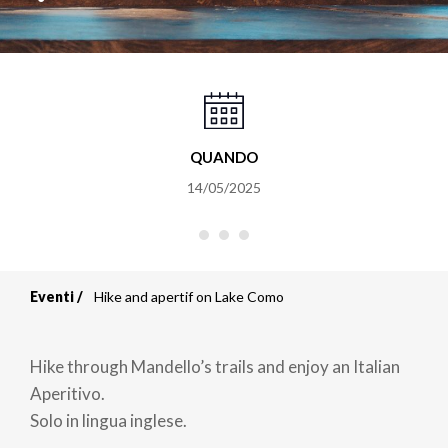
QUANDO
14/05/2025
Eventi
Hike and apertif on Lake Como
Briciole
di
Hike through Mandello’s trails and enjoy an Italian
pane
Aperitivo.
Solo in lingua inglese.