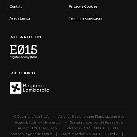
Contatti
Privacy e Cookies
Area stampa
Termini e condizioni
INTEGRATO CON
SOCIO UNICO
© Copyright Aria S.p.A. - Azienda Regionale per l'Innovazione e gli
Acquisti Tutti i diritti riservati - Società unipersonale Piazza Gae
Aulenti, 1 20154 Milano | Telefono 39.02 39331.1 | PEC
protocollo@pec.ariaspa.it | Capitale sociale 25.000.000,00 € i.v. |