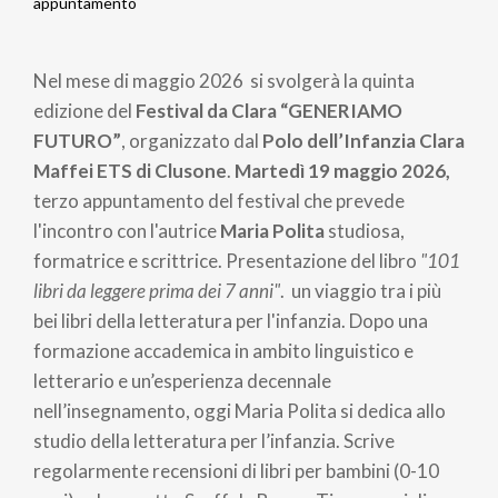
Briciole
appuntamento
di
Nel mese di maggio 2026 si svolgerà la quinta
pane
edizione del
Festival da Clara “GENERIAMO
FUTURO”
, organizzato dal
Polo dell’Infanzia Clara
Maffei ETS di Clusone
.
Martedì 19 maggio 2026,
terzo appuntamento del festival che prevede
l'incontro con l'autrice
Maria Polita
studiosa,
formatrice e scrittrice. Presentazione del libro
"101
libri da leggere prima dei 7 anni"
. un viaggio tra i più
bei libri della letteratura per l'infanzia. Dopo una
formazione accademica in ambito linguistico e
letterario e un’esperienza decennale
nell’insegnamento, oggi Maria Polita si dedica allo
studio della letteratura per l’infanzia. Scrive
regolarmente recensioni di libri per bambini (0-10