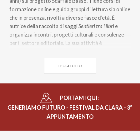
anni) sul progetto Scaffale Basso. Tiene corsi di
formazione online e guida gruppi di lettura sia online
che in presenza, rivolti a diverse fasce d’età. È
autrice della raccolta di saggi
Sentieri tra i libri
e
organizza incontri, progetti culturali e consulenze
per il settore editoriale. La sua attività è
caratterizzata da un costante impegno nella ricerca,
nella lettura e nella divulgazione. L'iniziativa sarà alle
LEGGI TUTTO
ore 20.30, presso CLUBI -Biblioteca Comunale.
Partecipazione libera e gratuita.
PORTAMI QUI:
GENERIAMO FUTURO - FESTIVAL DA CLARA - 3°
APPUNTAMENTO