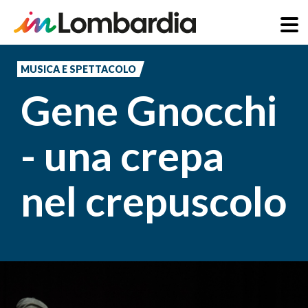
Salta
al
MUSICA E SPETTACOLO
contenuto
Gene Gnocchi
principale
- una crepa
nel crepuscolo