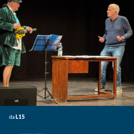
da
L15