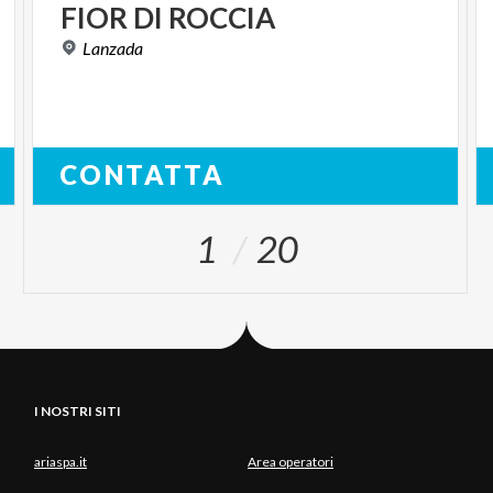
FIOR
DI
ROCCIA
Lanzada
CONTATTA
1
20
I NOSTRI SITI
ariaspa.it
Area operatori