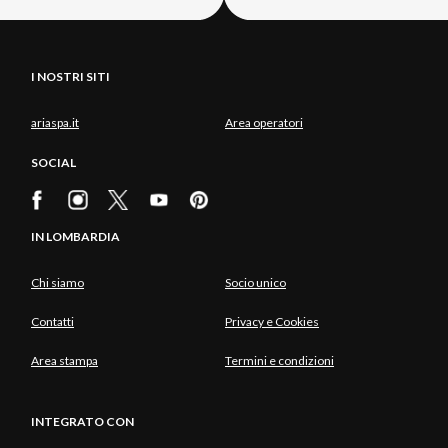
I NOSTRI SITI
ariaspa.it
Area operatori
SOCIAL
IN LOMBARDIA
Chi siamo
Socio unico
Contatti
Privacy e Cookies
Area stampa
Termini e condizioni
INTEGRATO CON