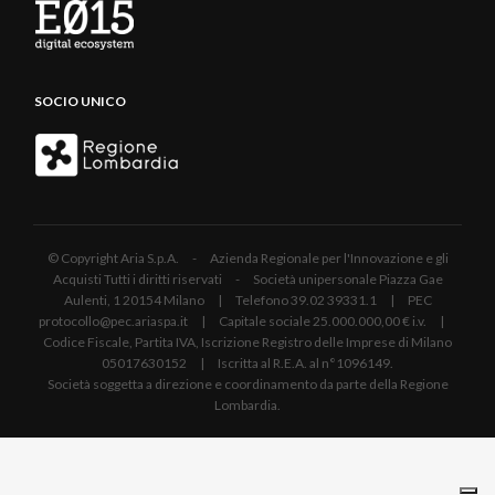
SOCIO UNICO
© Copyright Aria S.p.A. - Azienda Regionale per l'Innovazione e gli
Acquisti Tutti i diritti riservati - Società unipersonale Piazza Gae
Aulenti, 1 20154 Milano | Telefono 39.02 39331.1 | PEC
protocollo@pec.ariaspa.it | Capitale sociale 25.000.000,00 € i.v. |
Codice Fiscale, Partita IVA, Iscrizione Registro delle Imprese di Milano
05017630152 | Iscritta al R.E.A. al n°1096149.
Società soggetta a direzione e coordinamento da parte della Regione
Lombardia.