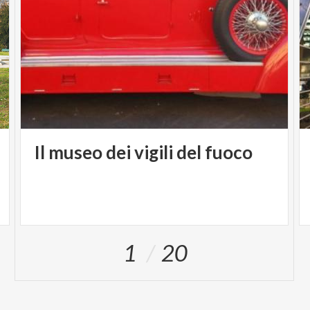
Biglietti
Posto Unico
€ 55,20
Il
museo
dei
vigili
del
fuoco
1
20