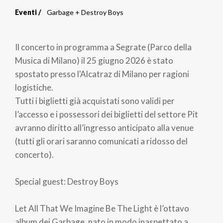
Eventi
Garbage + Destroy Boys
Briciole
di
Il concerto in programma a Segrate (Parco della
pane
Musica di Milano) il 25 giugno 2026 è stato
spostato presso l'Alcatraz di Milano per ragioni
logistiche.
Tutti i biglietti già acquistati sono validi per
l’accesso e i possessori dei biglietti del settore Pit
avranno diritto all’ingresso anticipato alla venue
(tutti gli orari saranno comunicati a ridosso del
concerto).
Special guest: Destroy Boys
Let All That We Imagine Be The Light è l’ottavo
album dei Garbage, nato in modo inaspettato a