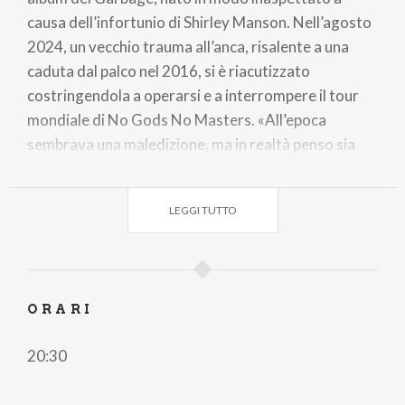
causa dell’infortunio di Shirley Manson. Nell’agosto
2024, un vecchio trauma all’anca, risalente a una
caduta dal palco nel 2016, si è riacutizzato
costringendola a operarsi e a interrompere il tour
mondiale di No Gods No Masters. «All’epoca
sembrava una maledizione, ma in realtà penso sia
stato un dono. Ci ha dato una prospettiva
completamente nuova» dichiara la frontwoman.
LEGGI TUTTO
Durante la lunga riabilitazione, Shirley si è sentita
vulnerabile come mai prima. Mentre lei recuperava a
casa, Butch Vig, Duke Erikson e Steve Marker
ORARI
lavoravano in studio, inviandole “piccoli doni sonori”
per sostenerla. Questa fragilità, nuova per una
20:30
performer energica e sicura di sé, è entrata nei testi:
meno dichiarazioni dirette, più ricerca di emozioni,