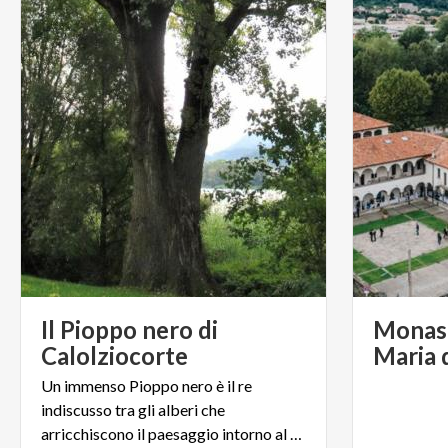
Il Pioppo nero di
Monast
Calolziocorte
Maria 
Un immenso Pioppo nero è il re
indiscusso tra gli alberi che
arricchiscono il paesaggio intorno al Lago di Olginate.