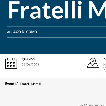
Fratelli M
da
LAGO DI COMO
QUANDO
D
21/06/2026
M
V
C
Eventi
Fratelli Marelli
Briciole
di
Da Modugno a B