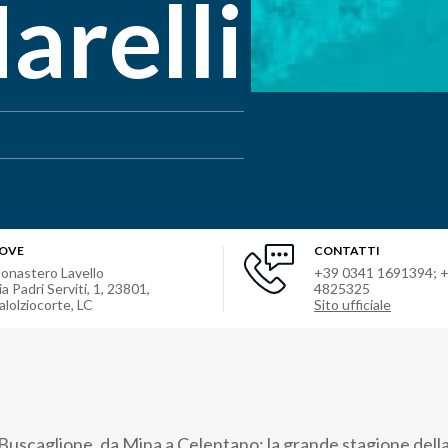
arelli
OVE
CONTATTI
onastero Lavello
+39 0341 1691394; 
ia Padri Serviti, 1, 23801,
4825325
alolziocorte, LC
Sito ufficiale
uscaglione, da Mina a Celentano: la grande stagione dell