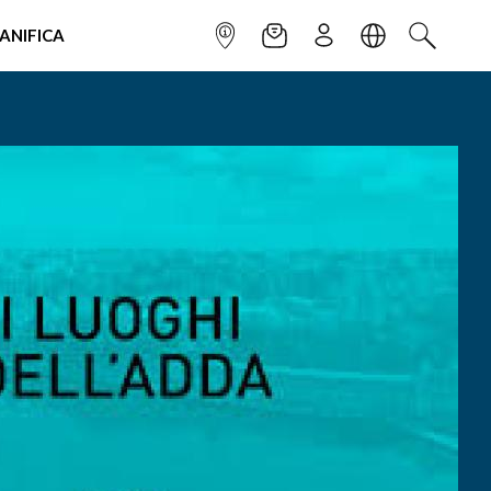
IANIFICA
INFOPOINT
NEWSLETTER
ISCRIVITI
LINGUA
CERCA