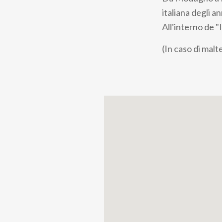
pane
italiana degli an
All'interno de "
(In caso di malt