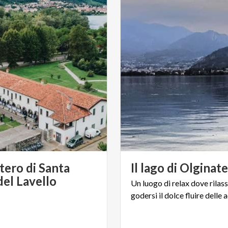
ero di Santa
Il
lago
di
Olginat
del Lavello
Un
luogo
di
relax
dove
rilas
godersi
il
dolce
fluire
delle
a