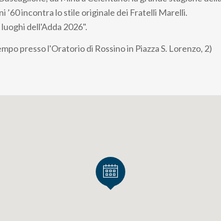
ni ’60 incontra lo stile originale dei Fratelli Marelli.
I luoghi dell'Adda 2026".
empo presso l'Oratorio di Rossino in Piazza S. Lorenzo, 2)