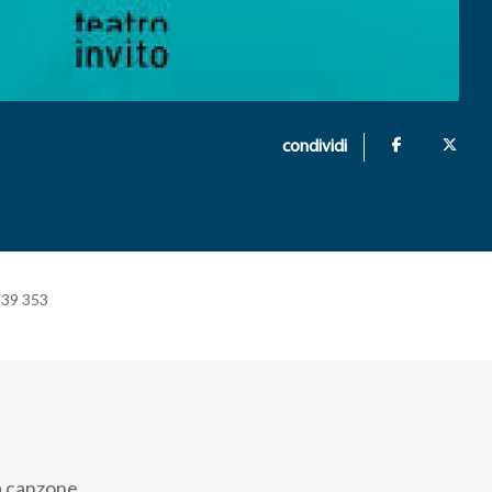
condividi
+39 353
a canzone