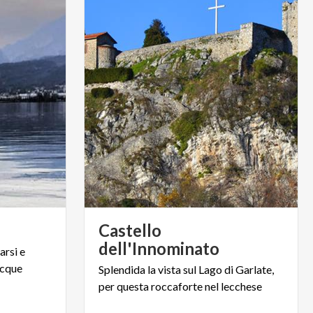
e
Castello
dell'Innominato
sarsi
e
cque
Splendida
la
vista
sul
Lago
di
Garlate,
per
questa
roccaforte
nel
lecchese