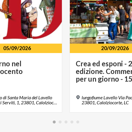
05/09/2026
20/09/2026
rno
nel
Crea ed esponi - 
rocento
edizione. Commer
 di Santa Maria del Lavello
lungofiume Lavello Via Padr
Via Padri Serviti, 1, 23801, Calolziocorte, LC
23801, Calolziocorte, LC