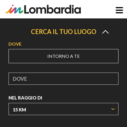
Salta
al
CERCA IL TUO LUOGO
contenuto
DOVE
principale
INTORNO A TE
DOVE
NEL RAGGIO DI
ORIGIN COORDINATES