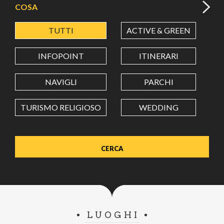
COSA
TUTTI
ACTIVE & GREEN
A
LATITUDINE
INFOPOINT
ITINERARI
LONGITUDINE
NAVIGLI
PARCHI
TURISMO RELIGIOSO
WEDDING
Value in decimal degrees. Use dot (.) as decimal separator.
LUOGHI