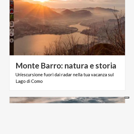
Monte
Barro:
natura
e
storia
Un’escursione
fuori
dai
radar
nella
tua
vacanza
sul
Lago
di
Como
LIFESTYLE