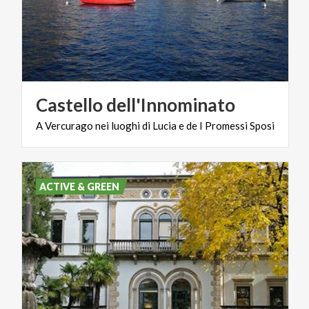
Castello
dell'Innominato
A
Vercurago
nei
luoghi
di
Lucia
e
de
I
Promessi
Sposi
ACTIVE & GREEN