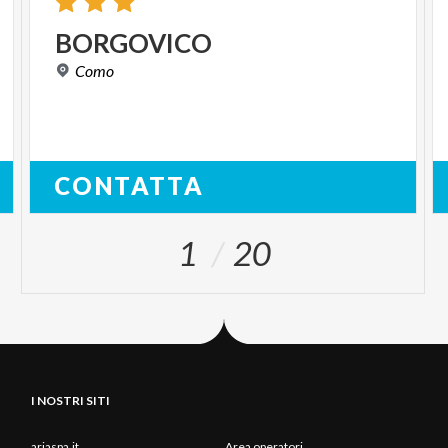
BORGOVICO
Como
CONTATTA
1
20
I NOSTRI SITI
ariaspa.it
Area operatori