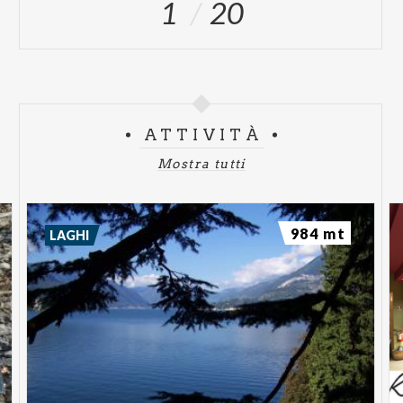
1
20
ATTIVITÀ
Mostra tutti
984 mt
LAGHI