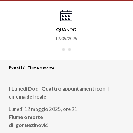
QUANDO
12/05/2025
Eventi
Fiume o morte
Briciole
di
I Lunedì Doc - Quattro appuntamenti con il
pane
cinema del reale
Lunedì 12 maggio 2025, ore 21
Fiume o morte
di Igor Bezinović