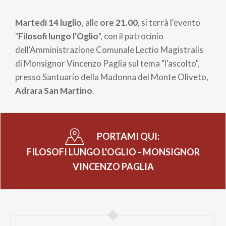
di
Martedì 14 luglio
, alle
ore 21.00
, si terrà l'evento
pane
"
Filosofi lungo l'Oglio
", con il patrocinio
dell'Amministrazione Comunale Lectio Magistralis
di Monsignor Vincenzo Paglia sul tema "l'ascolto",
presso Santuario della Madonna del Monte Oliveto,
Adrara San Martino
.
PORTAMI QUI:
FILOSOFI LUNGO L'OGLIO - MONSIGNOR
VINCENZO PAGLIA