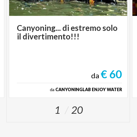
Canyoning...
di
estremo
solo
il
divertimento!!!
€ 60
da
da
CANYONINGLAB ENJOY WATER
1
20