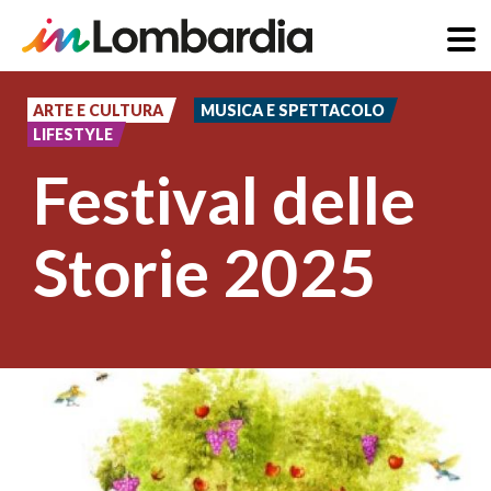
Salta
al
ARTE E CULTURA
MUSICA E SPETTACOLO
LIFESTYLE
contenuto
Festival delle
principale
Storie 2025