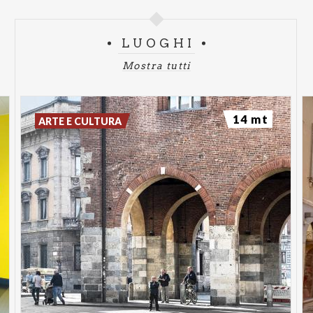
nutrimento essenziale per ogni essere vivente e il
pianeta.
LUOGHI
Il Festival delle Storie è realizzato con il
contributo di
Mostra tutti
Regione Lombardia
ed è
patrocinato dall'AIB
(Associazione Italiana Biblioteche).
14 mt
ARTE E CULTURA