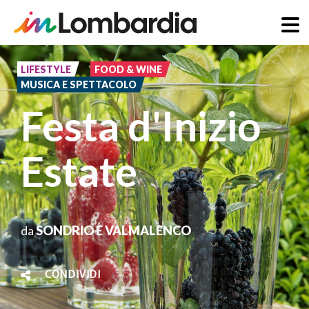
Salta
al
LIFESTYLE
FOOD & WINE
MUSICA E SPETTACOLO
contenuto
Festa d'Inizio
principale
Estate
da
SONDRIO E VALMALENCO
CONDIVIDI