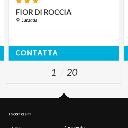
FIOR
DI
ROCCIA
Lanzada
CONTATTA
1
20
I NOSTRI SITI
ariaspa.it
Area operatori