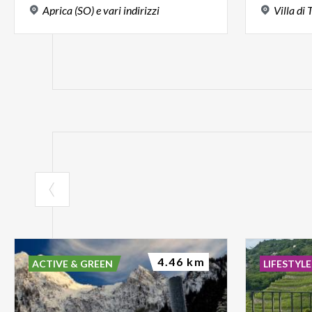
Aprica
(SO)
e
vari
indirizzi
Villa
di
4.46 km
ACTIVE & GREEN
LIFESTYLE