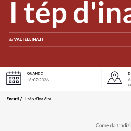
I tép d'in
da
VALTELLINA.IT
QUANDO
D
18/07/2026
A
c
Eventi
I tép d'ina ólta
Briciole
di
Come da tradizio
pane