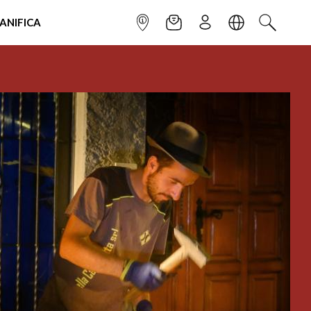
IANIFICA
INFOPOINT
NEWSLETTER
ISCRIVITI
LINGUA
CERCA