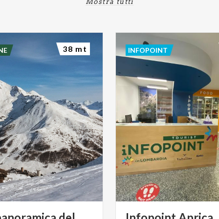
Mostra tutti
38 mt
NE
INFOPOINT
anoramica del
Infopoint
Aprica