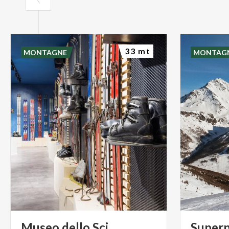
33 mt
MONTAGNE
MONTAG
Museo
dello
Sci
Superp