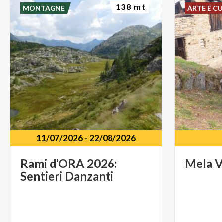
138 mt
MONTAGNE
ARTE E C
11/07/2026
-
22/08/2026
Rami
d’ORA
2026:
Mela
V
Sentieri
Danzanti