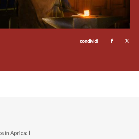
condividi
te in Aprica:
I