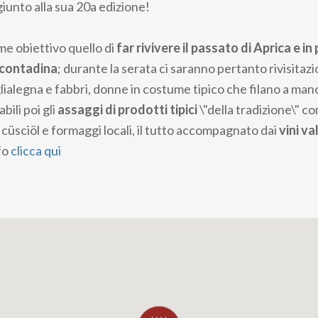
giunto alla sua 20a edizione!
me obiettivo quello di
far rivivere il passato di Aprica e in
 contadina
; durante la serata ci saranno pertanto rivisitazio
lialegna e fabbri, donne in costume tipico che filano a man
ili poi gli
assaggi di prodotti tipici
\"della tradizione\" com
 il cüsciöl e formaggi locali, il tutto accompagnato dai
vini va
fo
clicca qui