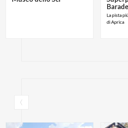
Barade
La
pista
pi
di
Aprica