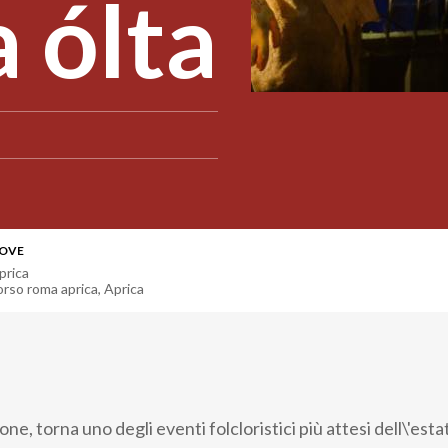
a ólta
OVE
prica
orso roma aprica
,
Aprica
ne, torna uno degli eventi folcloristici più attesi dell\'esta