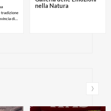
nella Natura
ua
e tradizione
nelle Alpi Orobiche della provincia di Sondrio.