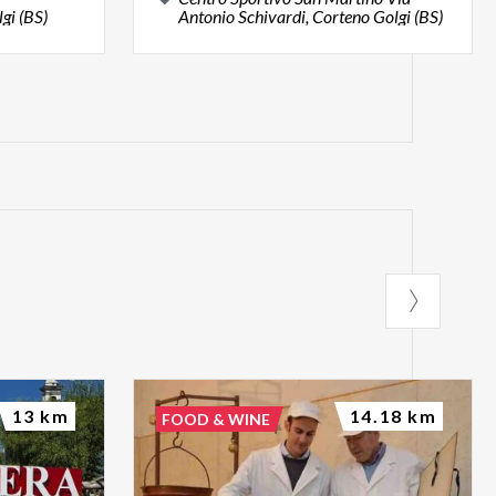
lgi
(BS)
Antonio Schivardi, Corteno Golgi (BS)
13 km
14.18 km
FOOD & WINE