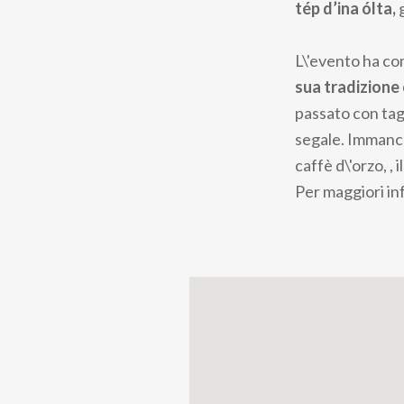
tép d’ina ólta,
L\'evento ha co
sua tradizione
passato con tag
segale. Immancab
caffè d\'orzo, ,
Per maggiori in