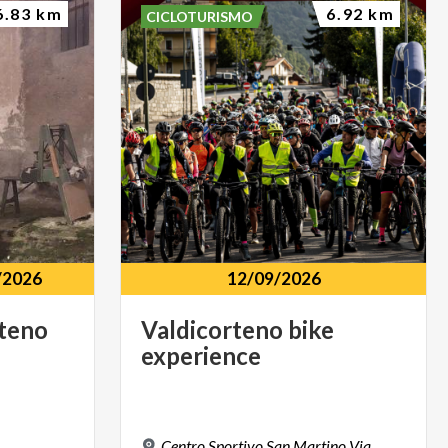
6.83 km
6.92 km
CICLOTURISMO
/2026
12/09/2026
teno
Valdicorteno
bike
experience
Centro Sportivo San Martino Via