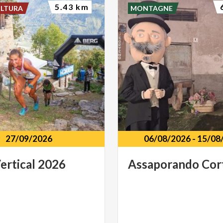
5.43 km
ULTURA
MONTAGNE
27/09/2026
06/08/2026
-
15/08
ertical
2026
Assaporando
Cor