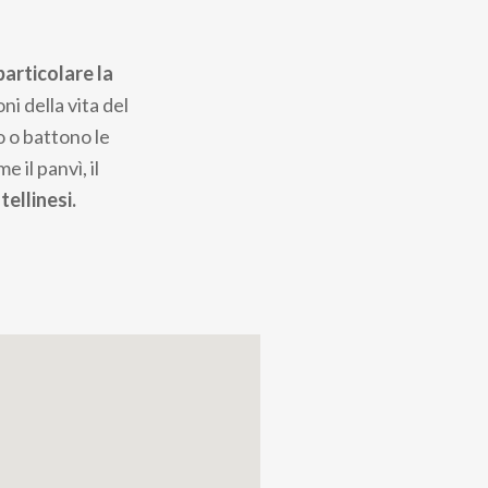
 particolare la
ni della vita del
o o battono le
e il panvì, il
ltellinesi.