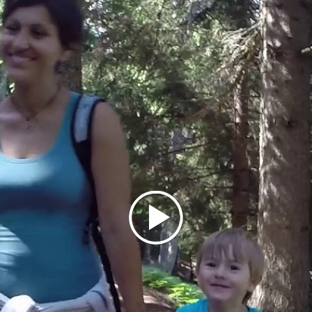
0342 746113.
Solo per gruppi e scolaresche, contattare il
direttore dell'Osservatorio, dott. Bernardo
Pedroni, al numero 349 3516831.
PHOTO CREDIT: IVAN PREVISDOMINI