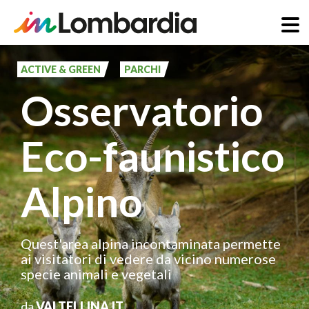
Salta
al
ACTIVE & GREEN
PARCHI
contenuto
Osservatorio
principale
Eco-faunistico
Alpino
Quest'area alpina incontaminata permette
ai visitatori di vedere da vicino numerose
specie animali e vegetali
da
VALTELLINA.IT