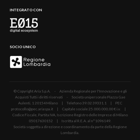
INTEGRATO CON
SOCIO UNICO
© Copyright Aria S.p.A. - Azienda Regionale per l'Innovazione e gli
Acquisti Tutti i diritti riservati - Società unipersonale Piazza Gae
Aulenti, 1 20154 Milano | Telefono 39.02 39331.1 | PEC
protocollo@pec.ariaspa.it | Capitale sociale 25.000.000,00 € i.v. |
Codice Fiscale, Partita IVA, Iscrizione Registro delle Imprese di Milano
05017630152 | Iscritta al R.E.A. al n°1096149.
Società soggetta a direzione e coordinamento da parte della Regione
Lombardia.