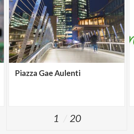
Piazza
Gae
Aulenti
1
20