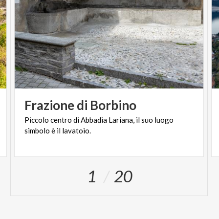
Frazione
di
Borbino
Piccolo
centro
di
Abbadia
Lariana,
il
suo
luogo
simbolo
è
il
lavatoio.
1
20