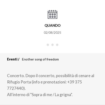
QUANDO
02/08/2025
Eventi
Enother song of freedom
Briciole
di
Concerto. Dopo il concerto, possibilità di cenare al
pane
Rifugio Porta (info e prenotazioni: +39 375
7727440).
All'interno di "Sopra di me / La grigna".