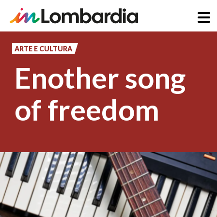
Salta
al
ARTE E CULTURA
contenuto
Enother song
principale
of freedom