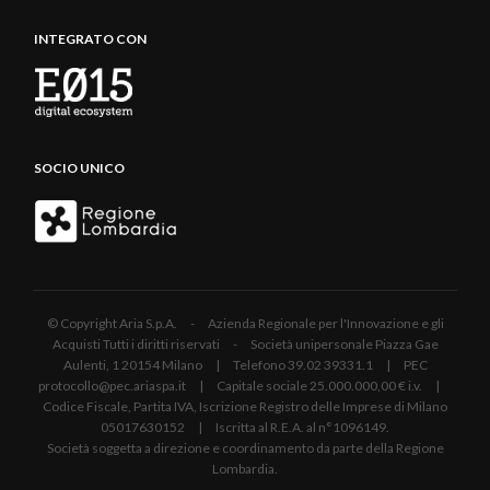
INTEGRATO CON
SOCIO UNICO
© Copyright Aria S.p.A. - Azienda Regionale per l'Innovazione e gli
Acquisti Tutti i diritti riservati - Società unipersonale Piazza Gae
Aulenti, 1 20154 Milano | Telefono 39.02 39331.1 | PEC
protocollo@pec.ariaspa.it | Capitale sociale 25.000.000,00 € i.v. |
Codice Fiscale, Partita IVA, Iscrizione Registro delle Imprese di Milano
05017630152 | Iscritta al R.E.A. al n°1096149.
Società soggetta a direzione e coordinamento da parte della Regione
Lombardia.