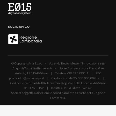
SOCIO UNICO
© Copyright Aria S.p.A. - Azienda Regionale per l'Innovazione e gli
Acquisti Tutti i diritti riservati - Società unipersonale Piazza Gae
Aulenti, 1 20154 Milano | Telefono 39.02 39331.1 | PEC
protocollo@pec.ariaspa.it | Capitale sociale 25.000.000,00 € i.v. |
Codice Fiscale, Partita IVA, Iscrizione Registro delle Imprese di Milano
05017630152 | Iscritta al R.E.A. al n°1096149.
Società soggetta a direzione e coordinamento da parte della Regione
Lombardia.