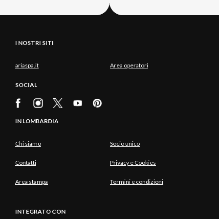
I NOSTRI SITI
ariaspa.it
Area operatori
SOCIAL
IN LOMBARDIA
Chi siamo
Socio unico
Contatti
Privacy e Cookies
Area stampa
Termini e condizioni
INTEGRATO CON