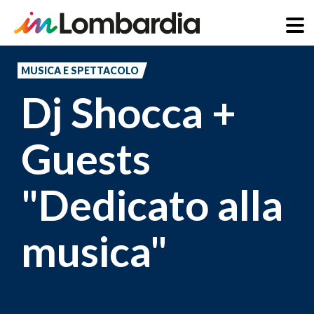
Salta
al
MUSICA E SPETTACOLO
contenuto
Dj Shocca +
principale
Guests
"Dedicato alla
musica"