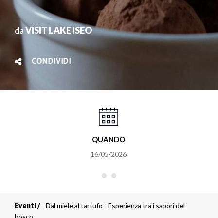
da
VISIT LAKE ISEO
CONDIVIDI
QUANDO
16/05/2026
Eventi
Dal miele al tartufo - Esperienza tra i sapori del
Briciole
bosco