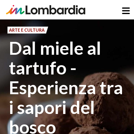
Salta
al
ARTE E CULTURA
contenuto
Dal miele al
principale
tartufo -
Esperienza tra
i sapori del
bosco