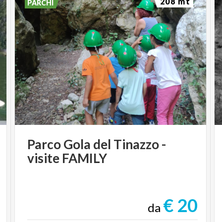
208 mt
PARCHI
Parco
Gola
del
Tinazzo
-
visite
FAMILY
€ 20
da