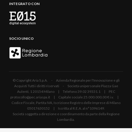
INTEGRATO CON
SOCIO UNICO
© Copyright Aria S.p.A. - Azienda Regionale per l'Innovazione e gli
Acquisti Tutti i diritti riservati - Società unipersonale Piazza Gae
Aulenti, 1 20154 Milano | Telefono 39.02 39331.1 | PEC
protocollo@pec.ariaspa.it | Capitale sociale 25.000.000,00 € i.v. |
Codice Fiscale, Partita IVA, Iscrizione Registro delle Imprese di Milano
05017630152 | Iscritta al R.E.A. al n°1096149.
Società soggetta a direzione e coordinamento da parte della Regione
Lombardia.