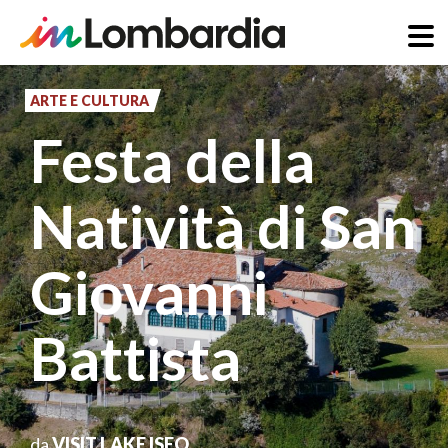
Salta
al
ARTE E CULTURA
contenuto
Festa della
principale
Natività di San
Giovanni
Battista
da
VISIT LAKE ISEO