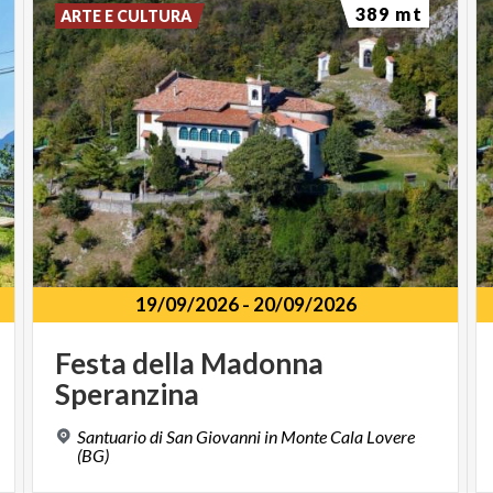
389 mt
ARTE E CULTURA
19/09/2026
-
20/09/2026
Festa
della
Madonna
Speranzina
Santuario di San Giovanni in Monte Cala Lovere
(BG)