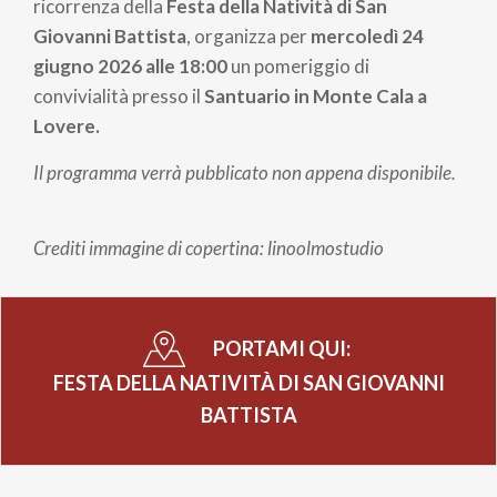
pane
ricorrenza della
Festa della Natività di San
Giovanni Battista
, organizza per
mercoledì 24
giugno 2026 alle 18:00
un pomeriggio di
convivialità presso il
Santuario in Monte Cala a
Lovere.
Il programma verrà pubblicato non appena disponibile.
Crediti immagine di copertina: linoolmostudio
PORTAMI QUI:
FESTA DELLA NATIVITÀ DI SAN GIOVANNI
BATTISTA