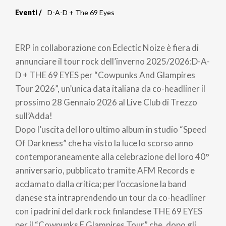
Eventi
D-A-D + The 69 Eyes
Briciole
di
ERP in collaborazione con Eclectic Noize è fiera di
pane
annunciare il tour rock dell’inverno 2025/2026:D-A-
D + THE 69 EYES per “Cowpunks And Glampires
Tour 2026”, un’unica data italiana da co-headliner il
prossimo 28 Gennaio 2026 al Live Club di Trezzo
sull’Adda!
Dopo l’uscita del loro ultimo album in studio “Speed
Of Darkness” che ha visto la luce lo scorso anno
contemporaneamente alla celebrazione del loro 40°
anniversario, pubblicato tramite AFM Records e
acclamato dalla critica; per l’occasione la band
danese sta intraprendendo un tour da co-headliner
con i padrini del dark rock finlandese THE 69 EYES
per il “Cowpunks E Glampires Tour” che, dopo gli