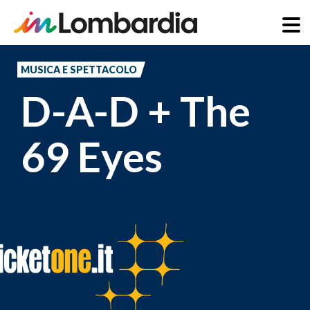
Salta
al
MUSICA E SPETTACOLO
contenuto
D-A-D + The
principale
69 Eyes