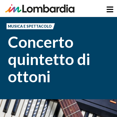
Salta
al
MUSICA E SPETTACOLO
contenuto
Concerto
principale
quintetto di
ottoni