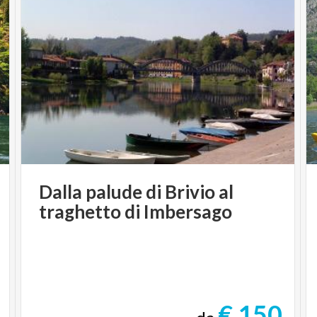
Dalla
palude
di
Brivio
al
traghetto
di
Imbersago
€ 150