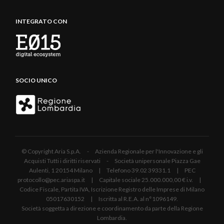
INTEGRATO CON
SOCIO UNICO
© Copyright Aria S.p.A. - Azienda Regionale per l'Innovazione e gli
Acquisti Tutti i diritti riservati - Società unipersonale Piazza Gae
Aulenti, 1 20154 Milano | Telefono 39.02 39331.1 | PEC
protocollo@pec.ariaspa.it | Capitale sociale 25.000.000,00 € i.v. |
Codice Fiscale, Partita IVA, Iscrizione Registro delle Imprese di Milano
05017630152 | Iscritta al R.E.A. al n°1096149.
Società soggetta a direzione e coordinamento da parte della Regione
Lombardia.