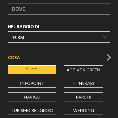
DOVE
NEL RAGGIO DI
ORIGIN COORDINATES
COSA
TUTTI
ACTIVE & GREEN
A
LATITUDINE
INFOPOINT
ITINERARI
LONGITUDINE
NAVIGLI
PARCHI
TURISMO RELIGIOSO
WEDDING
Value in decimal degrees. Use dot (.) as decimal separator.