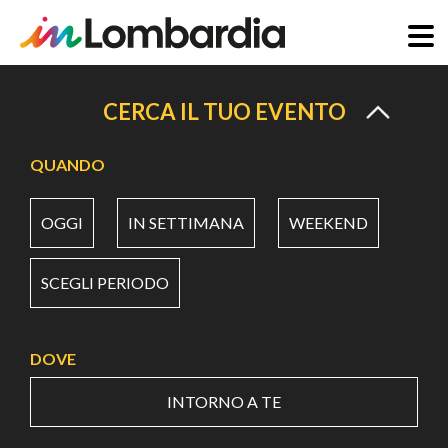
Salta
al
CERCA IL TUO EVENTO
contenuto
principale
QUANDO
OGGI
IN SETTIMANA
WEEKEND
SCEGLI PERIODO
DOVE
INTORNO A TE