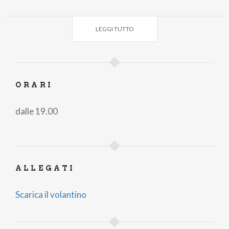
Notte di Luce.
LEGGI TUTTO
Evento gratuito
.
Attività realizzata con il contributo di Regione
Lombardia @in_lombardia
#inLombardia
ORARI
dalle 19.00
ALLEGATI
Scarica il volantino