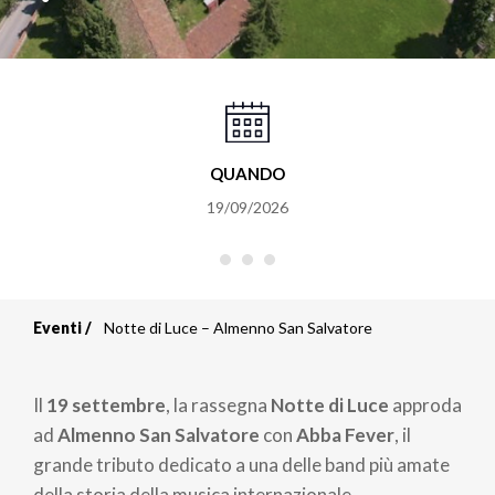
QUANDO
19/09/2026
Eventi
Notte di Luce – Almenno San Salvatore
Briciole
di
Il
19 settembre
, la rassegna
Notte di Luce
approda
pane
ad
Almenno San Salvatore
con
Abba Fever
, il
grande tributo dedicato a una delle band più amate
della storia della musica internazionale.