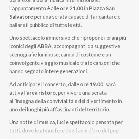
L’appuntamento è alle
ore 21.00
in
Piazza San
Salvatore
per una serata capace di far cantare e
ballare il pubblico di tutte le età.
Uno spettacolo immersivo che ripropone i brani più
iconici degli
ABBA
, accompagnati da suggestive
scenografie luminose, cambi di costume e un
coinvolgente viaggio musicale tra le canzoni che
hanno segnato intere generazioni.
Ad anticipare il concerto, dalle
ore 19.00
, sarà
attiva l’
area ristoro
, per vivere una serata
all’insegna della convivialità e del divertimento in
uno dei luoghi più affascinanti del territorio.
Una notte di musica, luci e spettacolo pensata per
tutti, dove le atmosfere degli anni d’oro del pop
internazionale incontrano la magia della rassegna