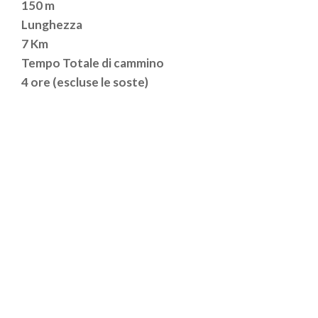
150 m
Lunghezza
7 Km
Tempo Totale di cammino
4 ore (escluse le soste)