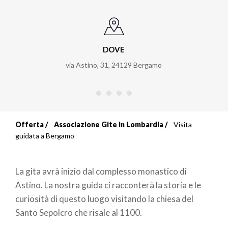
DOVE
via Astino, 31
,
24129
Bergamo
Offerta
Associazione Gite in Lombardia
Visita
Briciole
guidata a Bergamo
di
La gita avrà inizio dal complesso monastico di
pane
Astino. La nostra guida ci racconterà la storia e le
curiosità di questo luogo visitando la chiesa del
Santo Sepolcro che risale al 1100.