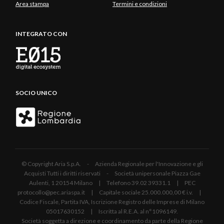
Area stampa
Termini e condizioni
INTEGRATO CON
SOCIO UNICO
© Copyright Aria S.p.A. - Azienda Regionale per l'Innovazione e gli
Acquisti Tutti i diritti riservati - Società unipersonale Piazza Gae
Aulenti, 1 20154 Milano | Telefono 39.02 39331.1 | PEC
protocollo@pec.ariaspa.it | Capitale sociale 25.000.000,00 € i.v. |
Codice Fiscale, Partita IVA, Iscrizione Registro delle Imprese di Milano
05017630152 | Iscritta al R.E.A. al n°1096149.
Società soggetta a direzione e coordinamento da parte della Regione