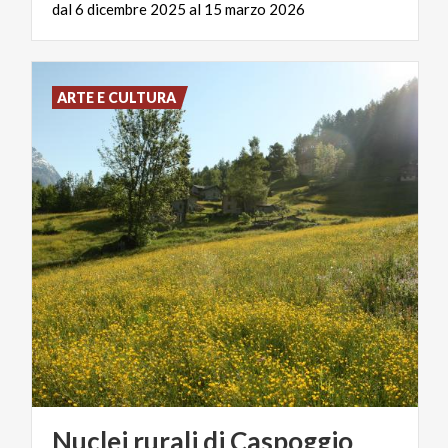
dal
6
dicembre
2025
al
15
marzo
2026
ARTE E CULTURA
Nuclei
rurali
di
Caspoggio