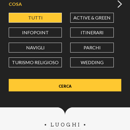
COSA
TUTTI
ACTIVE & GREEN
A
LATITUDINE
INFOPOINT
ITINERARI
LONGITUDINE
NAVIGLI
PARCHI
TURISMO RELIGIOSO
WEDDING
Value in decimal degrees. Use dot (.) as decimal separator.
LUOGHI