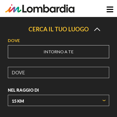
Salta
al
CERCA IL TUO LUOGO
contenuto
DOVE
principale
INTORNO A TE
DOVE
NEL RAGGIO DI
ORIGIN COORDINATES