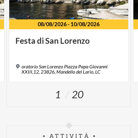
08/08/2026
-
10/08/2026
Festa
di
San
Lorenzo
oratorio San Lorenzo Piazza Papa Giovanni
XXIII,12, 23826, Mandello del Lario, LC
1
20
ATTIVITÀ