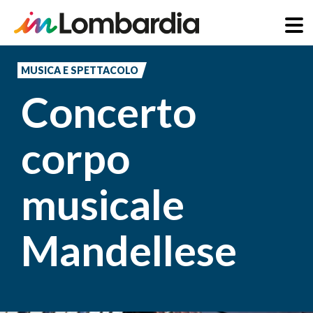
Salta
al
MUSICA E SPETTACOLO
contenuto
Concerto
principale
corpo
musicale
Mandellese