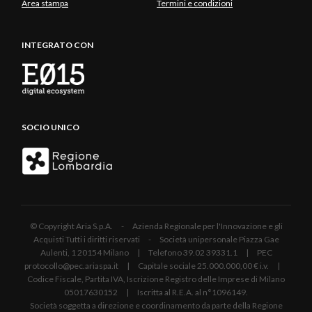
Area stampa
Termini e condizioni
INTEGRATO CON
SOCIO UNICO
© Copyright Aria S.p.A. - Azienda Regionale per l'Innovazione e gli
Acquisti Tutti i diritti riservati - Società unipersonale Piazza Gae
Aulenti, 1 20154 Milano | Telefono 39.02 39331.1 | PEC
protocollo@pec.ariaspa.it | Capitale sociale 25.000.000,00 € i.v. |
Codice Fiscale, Partita IVA, Iscrizione Registro delle Imprese di Milano
05017630152 | Iscritta al R.E.A. al n°1096149.
Società soggetta a direzione e coordinamento da parte della Regione