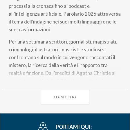
processi alla cronaca fino ai podcast e
all’intelligenza artificiale, Parolario 2026 attraversa
il tema dell’indagine nei suoi molti linguaggi e nelle
sue trasformazioni.
Per una settimana scrittori, giornalisti, magistrati,
criminologi, illustratori, musicisti e studiosi si
confrontano sul modo in cui vengono raccontati il
mistero, la ricerca della verità e il rapporto tra
realtà e finzione. Dall’eredità di Agatha Christie ai
nuovi strumenti digitali, il festival mette insieme
esperienze e punti di vista diversi, accomunati
dall’attenzione per le storie, i personaggi e i
LEGGI TUTTO
meccanismi della narrazione.
Il programma alterna incontri, dialoghi, spettacoli,
performance e recital musicali tra Como e il Lago di
PORTAMI QUI: