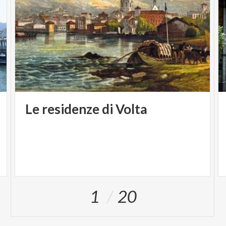
spazio è dedicato alla scrittura con due laboratori
pensati per chi desidera avvicinarsi al racconto
investigativo o approfondirne i meccanismi.
Accanto ai laboratori, il festival coinvolge anche
studenti e giovani con incontri realizzati insieme
all’Accademia Aldo Galli, al Liceo Volta e al Liceo
Paolo Giovio. Infine anche una visita narrata al
Bosco Tapiò, all’interno del Parco San Martino di
Le
residenze
di
Volta
Como, a cura della Cooperativa Sociale Arca, tra
natura, memoria e dettagli nascosti.
Mercoledì 10 giugno 2026
Ore 18.30 - Palazzo Natta
Il ragionevole dubbio di Garlasco. Il caso tra prove,
1
20
errori e ricostruzioni
Stefano Vitelli con Sabrina Sigon