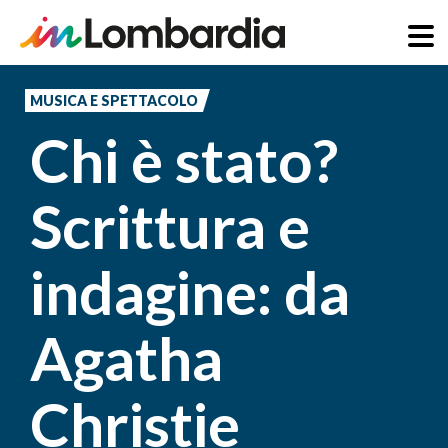
Salta
al
MUSICA E SPETTACOLO
contenuto
Chi è stato?
principale
Scrittura e
indagine: da
Agatha
Christie