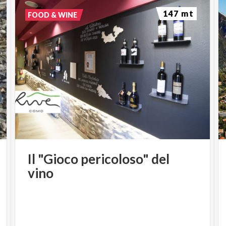
147 mt
FOOD & WINE
Il
"Gioco
pericoloso"
del
vino