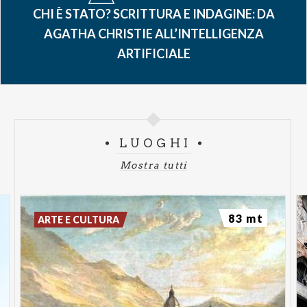
Como, con Palazzo Natta come sede principale della
CHI È STATO? SCRITTURA E INDAGINE: DA
manifestazione e Villa Bernasconi di Cernobbio
AGATHA CHRISTIE ALL’INTELLIGENZA
come uno dei luoghi centrali di questa edizione,
ARTIFICIALE
ospitando incontri dedicati al giallo classico, al noir
contemporaneo, alla musica e alle nuove voci della
narrativa investigativa. Oltre a Como e Cernobbio,
il festival coinvolge anche Moltrasio, Tremezzina e
Lezzeno.
LUOGHI
Accanto al programma tematico c’è Parolario OFF,
Mostra tutti
con tre appuntamenti dedicati alla letteratura, al
giornalismo culturale e alla memoria del territorio: il
Bloomsday della Nuova Casa della Musica,
83 mt
ARTE E CULTURA
l’omaggio ad Alberto Longatti del Centro
Bontempelli e l’incontro con Diego Minonzio
dedicato al suo nuovo romanzo Gli inascoltati.
Tra gli appuntamenti di questa edizione, particolare