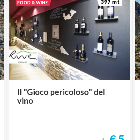
397 mt
FOOD & WINE
Il
"Gioco
pericoloso"
del
vino
€ 5