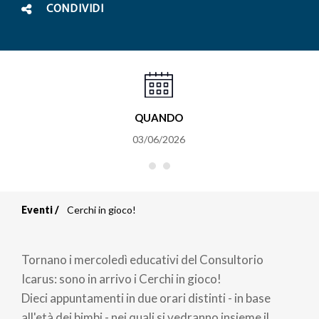
CONDIVIDI
QUANDO
03/06/2026
Eventi
Cerchi in gioco!
Briciole
di
Tornano i mercoledì educativi del Consultorio
pane
Icarus: sono in arrivo i Cerchi in gioco!
Dieci appuntamenti in due orari distinti - in base
all'età dei bimbi - nei quali si vedranno insieme il