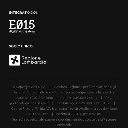
INTEGRATO CON
SOCIO UNICO
© Copyright Aria S.p.A. - Azienda Regionale per l'Innovazione e gli
Acquisti Tutti i diritti riservati - Società unipersonale Piazza Gae
Aulenti, 1 20154 Milano | Telefono 39.02 39331.1 | PEC
protocollo@pec.ariaspa.it | Capitale sociale 25.000.000,00 € i.v. |
Codice Fiscale, Partita IVA, Iscrizione Registro delle Imprese di Milano
05017630152 | Iscritta al R.E.A. al n°1096149.
Società soggetta a direzione e coordinamento da parte della Regione
Lombardia.