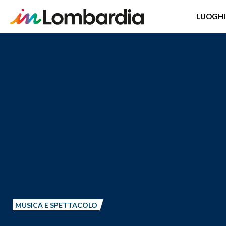
LUOGHI
Salta
al
contenuto
principale
MUSICA E SPETTACOLO