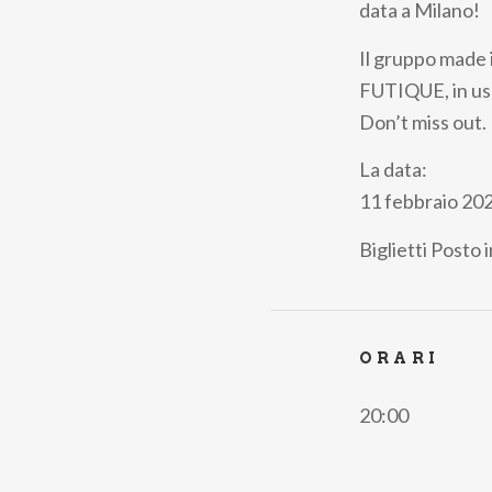
data a Milano!
Il gruppo made i
FUTIQUE, in usc
Don’t miss out.
La data:
11 febbraio 202
Biglietti
Posto i
ORARI
20:00