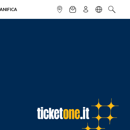
IANIFICA
INFOPOINT
NEWSLETTER
ISCRIVITI
LINGUA
CERCA