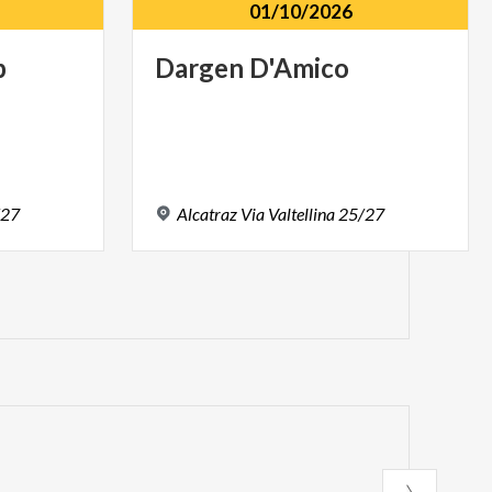
01/10/2026
p
Dargen
D'Amico
/27
Alcatraz
Via
Valtellina
25/27