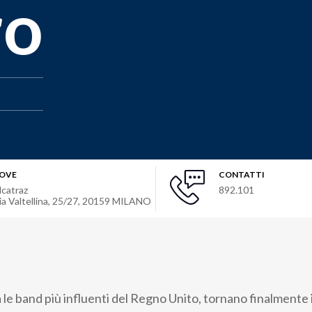
ro
OVE
CONTATTI
lcatraz
892.101
ia Valtellina, 25/27
,
20159
MILANO
ra le band più influenti del Regno Unito, tornano finalmente 