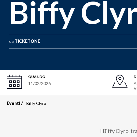
Biffy Cly
da
TICKETONE
QUANDO
D
11/02/2026
A
V
Eventi
Biffy Clyro
Briciole
di
I Biffy Clyro, t
pane