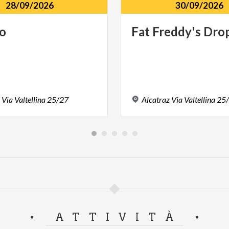
28/09/2026
30/09/2026
o
Fat
Freddy's
Dro
z
Via
Valtellina
25/27
Alcatraz
Via
Valtellina
25
ATTIVITÀ