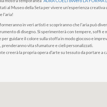
lla mostra temporanea "
AURA COELI ovvero LA FORMA D
itati al Museo della Seta per vivere un’esperienza creativa
e l’aria!
sformeranno in veri artisti e scopriranno che l’aria può div
trumento di disegno. Si sperimenterà con tempere, soffi e 
per guidare il colore sulla stoffa in modo giocoso e imprev
, prenderanno vita sfumature e cieli personalizzati.
te creerà la propria opera d'arte su tessuto da portare a 