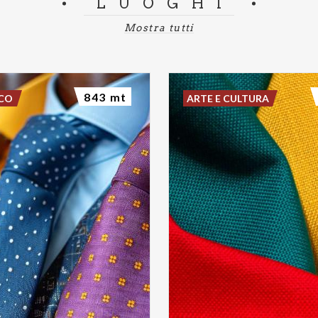
LUOGHI
Mostra tutti
843 mt
SCO
ARTE E CULTURA