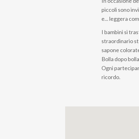
In occasione de
piccoli sono inv
e... leggera com
I bambini si tra
straordinario s
sapone colorate 
Bolla dopo bolla
Ogni partecipan
ricordo.