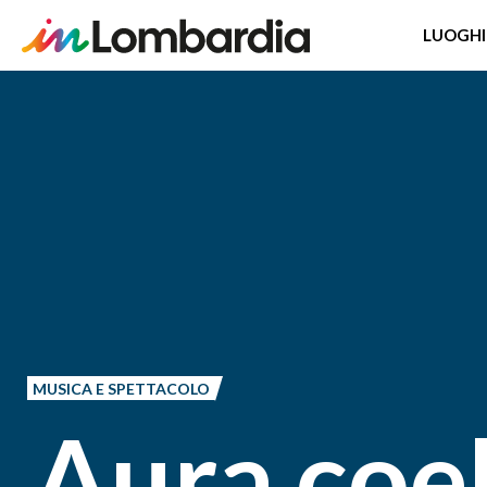
LUOGHI
Salta
al
contenuto
principale
MUSICA E SPETTACOLO
Aura coel