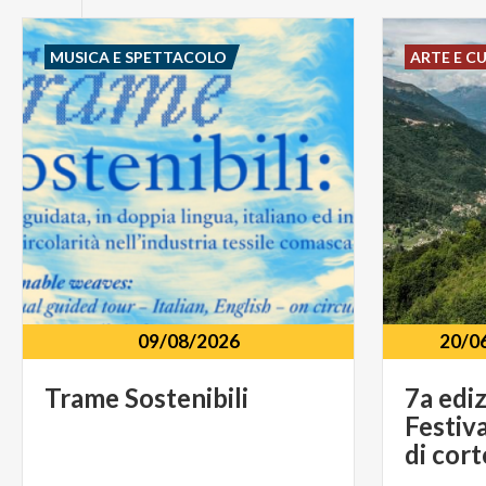
MUSICA E SPETTACOLO
ARTE E C
09/08/2026
20/0
Trame
Sostenibili
7a ediz
Festiv