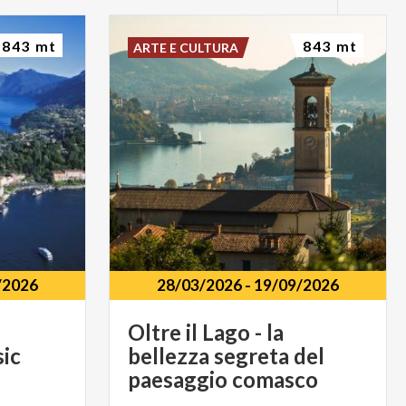
843 mt
843 mt
ARTE E CULTURA
/2026
28/03/2026
-
19/09/2026
Oltre il Lago - la
sic
bellezza segreta del
paesaggio comasco