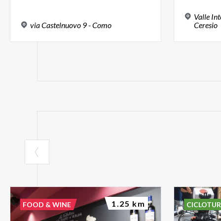
Valle In
via
Castelnuovo
9
-
Como
Ceresio
1.25 km
FOOD & WINE
CICLOTU