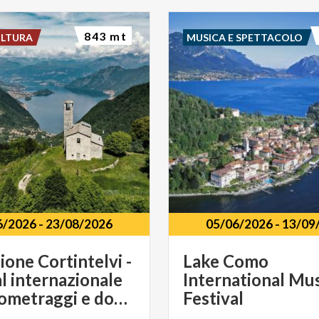
843 mt
ULTURA
MUSICA E SPETTACOLO
6/2026
-
23/08/2026
05/06/2026
-
13/09
ione Cortintelvi -
Lake Como
al internazionale
International Mu
di cortometraggi e documentari
Festival