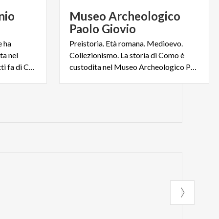
nio
Museo Archeologico
Paolo Giovio
e ha
Preistoria. Età romana. Medioevo.
ta nel
Collezionismo. La storia di Como è
1945, la Tessitura Serica Ratti fa di Como la Città della Seta
custodita nel Museo Archeologico Paolo Giovio