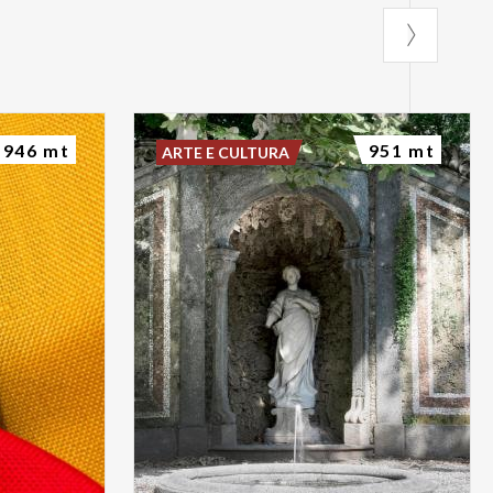
946 mt
951 mt
ARTE E CULTURA