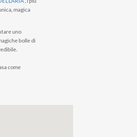
ELL'ARIA
", i più
 unica, magica
entare uno
magiche bolle di
edibile.
casa come