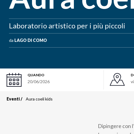
Laboratorio artistico per i più piccoli
da
LAGO DI COMO
QUANDO
D
20/06/2026
v
Eventi
Aura coeli kids
Briciole
di
Dipingere con l
pane