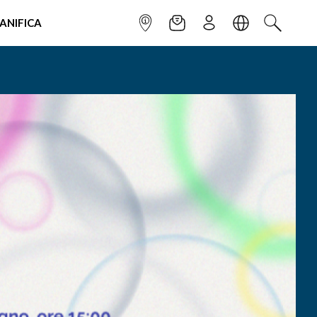
IANIFICA
INFOPOINT
NEWSLETTER
ISCRIVITI
LINGUA
CERCA