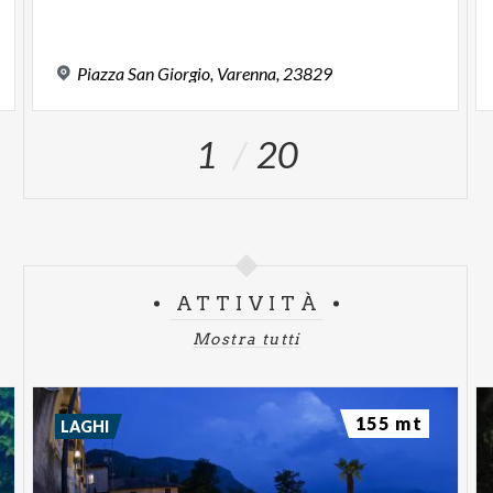
Piazza
San
Giorgio,
Varenna,
23829
1
20
ATTIVITÀ
Mostra tutti
155 mt
LAGHI