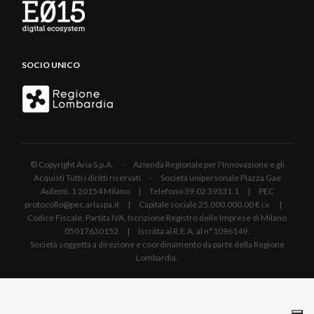
SOCIO UNICO
© Copyright Aria S.p.A. - Azienda Regionale per l'Innovazione e gli
Acquisti Tutti i diritti riservati - Società unipersonale Piazza Gae
Aulenti, 1 20154 Milano | Telefono 39.02 39331.1 | PEC
protocollo@pec.ariaspa.it | Capitale sociale 25.000.000,00 € i.v. |
Codice Fiscale, Partita IVA, Iscrizione Registro delle Imprese di Milano
05017630152 | Iscritta al R.E.A. al n°1096149.
Società soggetta a direzione e coordinamento da parte della Regione
Lombardia.